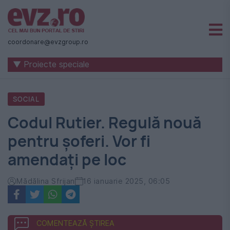
Știri
naționale
coordonare@evzgroup.ro
și
▼ Proiecte speciale
internaționale
|
SOCIAL
România
Codul Rutier. Regulă nouă
-
pentru șoferi. Vor fi
Evenimentul
amendați pe loc
Zilei
Mădălina Sfrijan
16 ianuarie 2025, 06:05
COMENTEAZĂ ȘTIREA