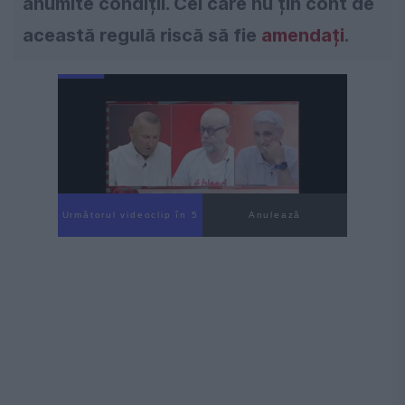
anumite condiții. Cei care nu țin cont de
această regulă riscă să fie
amendați
.
Următorul videoclip în 4
Anulează