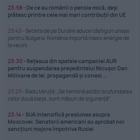
23:58
-
De ce au românii o pensie mică, deși
plătesc printre cele mai mari contribuții din UE
23:43
-
Seceta de pe Dunăre aduce câștiguri uriașe
pentru Bulgaria. România importă masiv energie de
la vecini
23:30
-
Rețeaua din spatele campaniei AUR
pentru suspendarea președintelui Nicușor Dan.
Milioane de lei, propagandă și conexi...
23:23
-
Radu Miruță: „Se termină astăzi scufundarea
celor două barje, sunt măsuri de siguranţă”
23:14
-
SUA intensifică presiunea asupra
Moscovei. Senatorii americani au aprobat noi
sancțiuni majore împotriva Rusiei