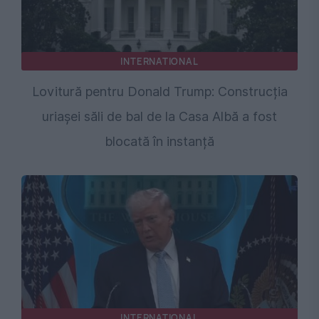
INTERNATIONAL
Lovitură pentru Donald Trump: Construcția
uriașei săli de bal de la Casa Albă a fost
blocată în instanță
INTERNATIONAL