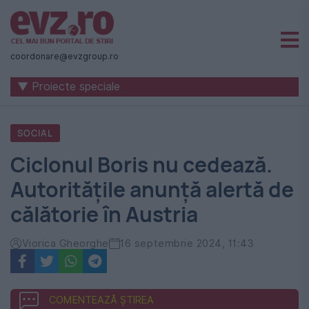
Știri
naționale
coordonare@evzgroup.ro
și
▼ Proiecte speciale
internaționale
|
SOCIAL
România
Ciclonul Boris nu cedează.
-
Autoritățile anunță alertă de
Evenimentul
călătorie în Austria
Zilei
Viorica Gheorghe
16 septembrie 2024, 11:43
COMENTEAZĂ ȘTIREA