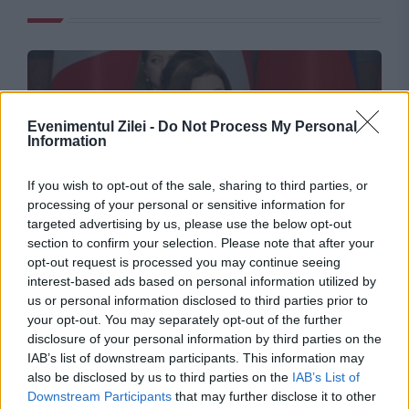
Evenimentul Zilei -
Do Not Process My Personal
Information
If you wish to opt-out of the sale, sharing to third parties, or
processing of your personal or sensitive information for
targeted advertising by us, please use the below opt-out
INTERNATIONAL
section to confirm your selection. Please note that after your
opt-out request is processed you may continue seeing
Opoziția încearcă suspendarea Maiei Sandu.
interest-based ads based on personal information utilized by
us or personal information disclosed to third parties prior to
Președinta spune că în spatele demersului se
your opt-out. You may separately opt-out of the further
află interesele Kremlinului
disclosure of your personal information by third parties on the
IAB’s list of downstream participants. This information may
also be disclosed by us to third parties on the
IAB’s List of
Downstream Participants
that may further disclose it to other