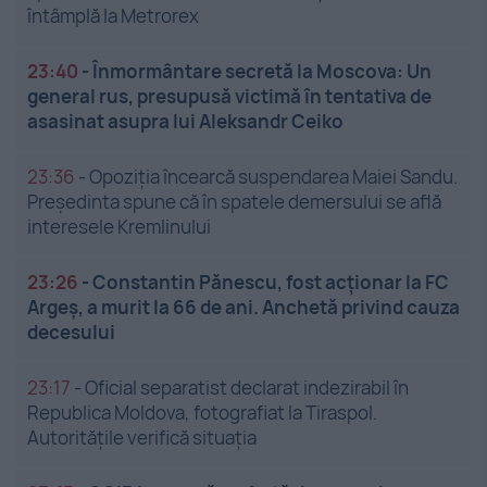
întâmplă la Metrorex
23:40
-
Înmormântare secretă la Moscova: Un
general rus, presupusă victimă în tentativa de
asasinat asupra lui Aleksandr Ceiko
23:36
-
Opoziția încearcă suspendarea Maiei Sandu.
Președinta spune că în spatele demersului se află
interesele Kremlinului
23:26
-
Constantin Pănescu, fost acționar la FC
Argeș, a murit la 66 de ani. Anchetă privind cauza
decesului
23:17
-
Oficial separatist declarat indezirabil în
Republica Moldova, fotografiat la Tiraspol.
Autoritățile verifică situația