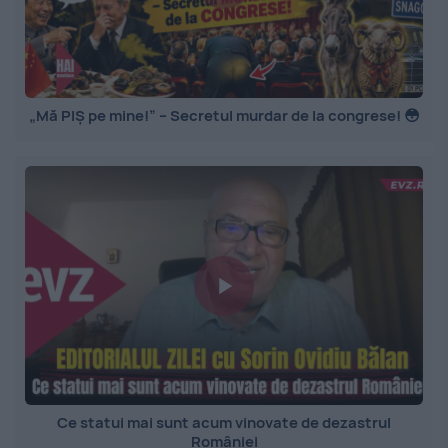
„Mă PIȘ pe mine!” – Secretul murdar de la congrese! 😳
Ce statui mai sunt acum vinovate de dezastrul
României