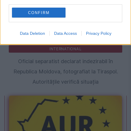
third parties.
CONFIRM
Data Deletion
Data Access
Privacy Policy
INTERNATIONAL
Oficial separatist declarat indezirabil în
Republica Moldova, fotografiat la Tiraspol.
Autoritățile verifică situația