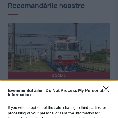
Recomandările noastre
SOCIAL
Scurgeri de GPL la un tren de marfă din
Evenimentul Zilei -
Do Not Process My Personal
Information
Constanța. Mersul trenurilor a fost afectat
If you wish to opt-out of the sale, sharing to third parties, or
processing of your personal or sensitive information for