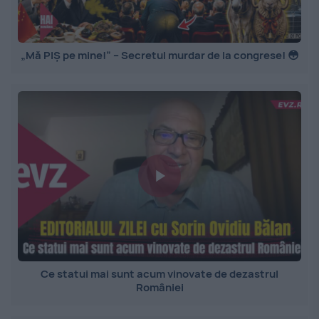
„Mă PIȘ pe mine!” – Secretul murdar de la congrese! 😳
Ce statui mai sunt acum vinovate de dezastrul
României