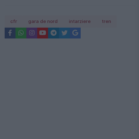
cfr
gara de nord
intarziere
tren