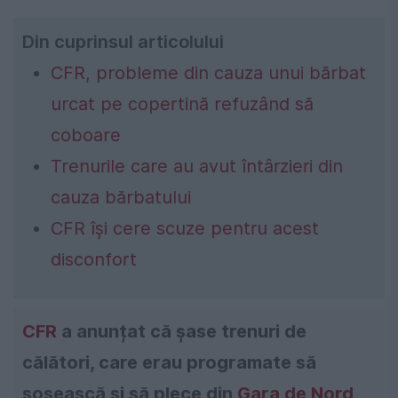
Din cuprinsul articolului
CFR, probleme din cauza unui bărbat
urcat pe copertină refuzând să
coboare
Trenurile care au avut întârzieri din
cauza bărbatului
CFR își cere scuze pentru acest
disconfort
CFR
a anunțat că șase trenuri de
călători, care erau programate să
sosească și să plece din
Gara de Nord
,