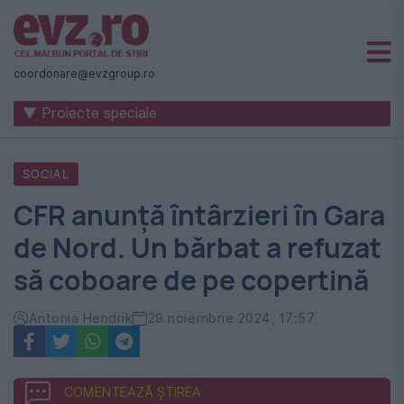
Știri
naționale
coordonare@evzgroup.ro
și
▼ Proiecte speciale
internaționale
|
SOCIAL
România
CFR anunță întârzieri în Gara
-
de Nord. Un bărbat a refuzat
Evenimentul
să coboare de pe copertină
Zilei
Antonia Hendrik
29 noiembrie 2024, 17:57
COMENTEAZĂ ȘTIREA