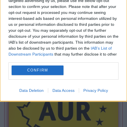
targeted advertising by us, please use the below opt-out
section to confirm your selection. Please note that after your
opt-out request is processed you may continue seeing
interest-based ads based on personal information utilized by
us or personal information disclosed to third parties prior to
your opt-out. You may separately opt-out of the further
disclosure of your personal information by third parties on the
IAB’s list of downstream participants. This information may
SOCIAL
also be disclosed by us to third parties on the
IAB’s List of
Downstream Participants
that may further disclose it to other
Tren CFR atacat cu pietre după plecarea din
third parties.
Constanța. Un geam a fost spart
CONFIRM
Data Deletion
Data Access
Privacy Policy