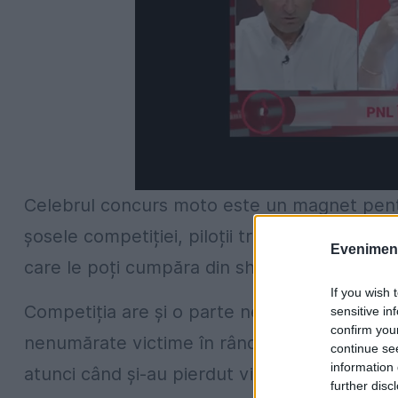
Celebrul concurs moto este un magnet pentru
șosele competiției, piloții trec pe lângă sp
Evenimentu
care le poți cumpăra din showroom.
If you wish 
Competiția are și o parte negativă. Din 1907 
sensitive in
confirm you
nenumărate victime în rândul piloțlor, circa 
continue se
information 
atunci când și-au pierdut viața nouă piloți.
A
further disc