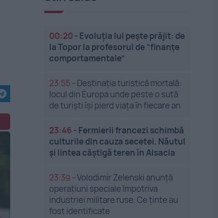
00:20
-
Evoluția lui pește prăjit: de
la Topor la profesorul de ”finanțe
comportamentale”
23:55
-
Destinația turistică mortală:
locul din Europa unde peste o sută
de turiști își pierd viața în fiecare an
23:46
-
Fermierii francezi schimbă
culturile din cauza secetei. Năutul
și lintea câștigă teren în Alsacia
23:39
-
Volodimir Zelenski anunță
operațiuni speciale împotriva
industriei militare ruse. Ce ținte au
fost identificate