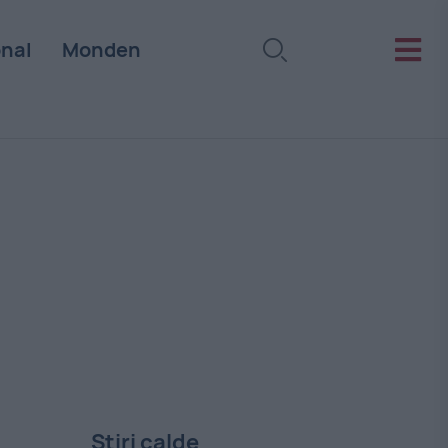
onal
Monden
Stiri calde