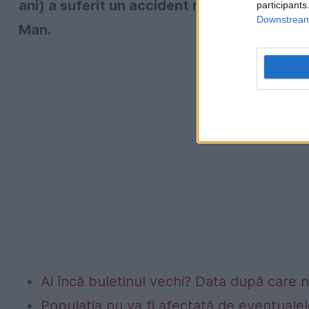
ani) a suferit un accident mortal în zona S
participants
Downstream 
Man.
Ai încă buletinul vechi? Data după care nu
Populația nu va fi afectată de eventualel