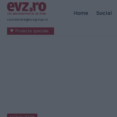
Știri
Home
Social
naționale
coordonare@evzgroup.ro
și
▼ Proiecte speciale
internaționale
|
România
-
Evenimentul
Zilei