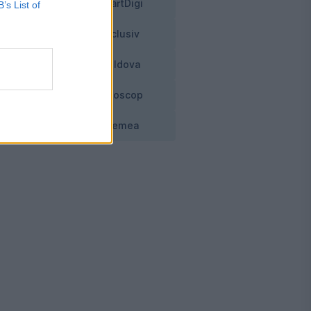
SmartDigi
B’s List of
Exclusiv
Moldova
Horoscop
Vremea