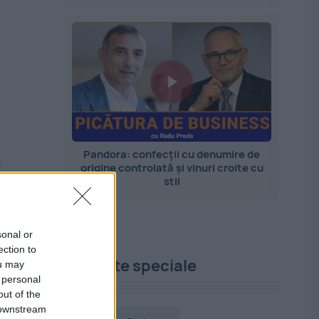
Pandora: confecții cu denumire de
e
origine controlată și vinuri croite cu
stil
sonal or
ection to
Proiecte speciale
ou may
 personal
out of the
 downstream