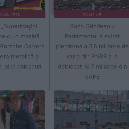
TUALITATE
POLITICA
 „SuperMașini
Sorin Grindeanu:
ne cu o mașină
Parlamentul a evitat
 Porsche Carrera
pierderea a 5,8 miliarde de
ta metalică și
euro din PNRR și a
 joi la chioșcuri
deblocat 16,7 miliarde din
SAFE