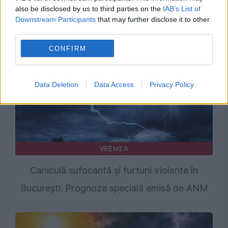
factori-cheie înainte de următoarea evaluare
also be disclosed by us to third parties on the
IAB’s List of
Downstream Participants
that may further disclose it to other
a României
third parties.
CONFIRM
Data Deletion
Data Access
Privacy Policy
VREMEA
Caniculă sufocantă și furtuni violente în
București. Prognoza specială emisă de ANM