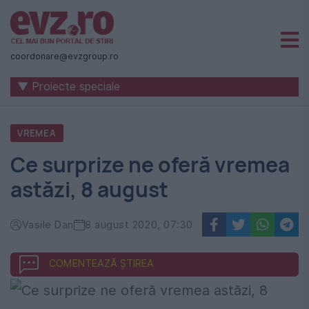
Știri
naționale
coordonare@evzgroup.ro
și
▼ Proiecte speciale
internaționale
|
VREMEA
România
Ce surprize ne oferă vremea
-
astăzi, 8 august
Evenimentul
Zilei
Vasile Dan
8 august 2020, 07:30
COMENTEAZĂ ȘTIREA