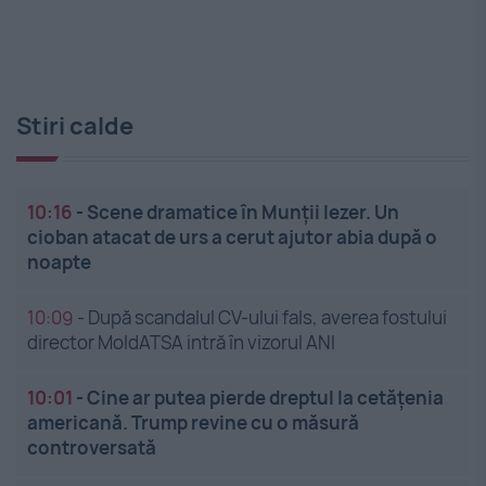
Stiri calde
10:16
-
Scene dramatice în Munții Iezer. Un
cioban atacat de urs a cerut ajutor abia după o
noapte
10:09
-
După scandalul CV-ului fals, averea fostului
director MoldATSA intră în vizorul ANI
10:01
-
Cine ar putea pierde dreptul la cetățenia
americană. Trump revine cu o măsură
controversată