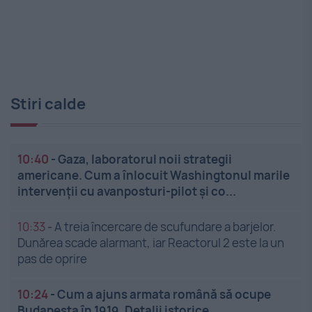
Stiri calde
10:40
-
Gaza, laboratorul noii strategii
americane. Cum a înlocuit Washingtonul marile
intervenții cu avanposturi-pilot și co...
10:33
-
A treia încercare de scufundare a barjelor.
Dunărea scade alarmant, iar Reactorul 2 este la un
pas de oprire
10:24
-
Cum a ajuns armata română să ocupe
Budapesta în 1919. Detalii istorice