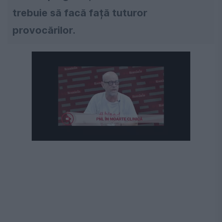
trebuie să facă față tuturor
provocărilor.
Următorul videoclip în 4
Anulează