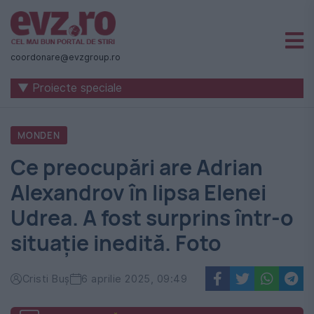
Știri
naționale
coordonare@evzgroup.ro
și
▼ Proiecte speciale
internaționale
|
MONDEN
România
Ce preocupări are Adrian
-
Alexandrov în lipsa Elenei
Evenimentul
Udrea. A fost surprins într-o
Zilei
situație inedită. Foto
Cristi Buș
6 aprilie 2025, 09:49