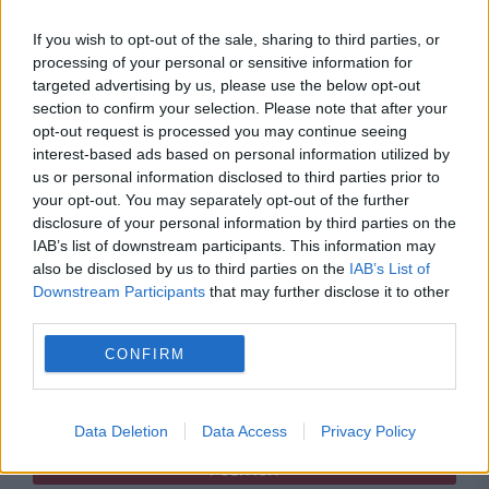
If you wish to opt-out of the sale, sharing to third parties, or
processing of your personal or sensitive information for
targeted advertising by us, please use the below opt-out
section to confirm your selection. Please note that after your
MONDEN
opt-out request is processed you may continue seeing
interest-based ads based on personal information utilized by
Elena Udrea, mesaj la un an de la eliberare:
us or personal information disclosed to third parties prior to
„Dumnezeu îți dă mereu cât poți să duci”
your opt-out. You may separately opt-out of the further
disclosure of your personal information by third parties on the
IAB’s list of downstream participants. This information may
also be disclosed by us to third parties on the
IAB’s List of
Downstream Participants
that may further disclose it to other
third parties.
CONFIRM
Data Deletion
Data Access
Privacy Policy
POLITICA