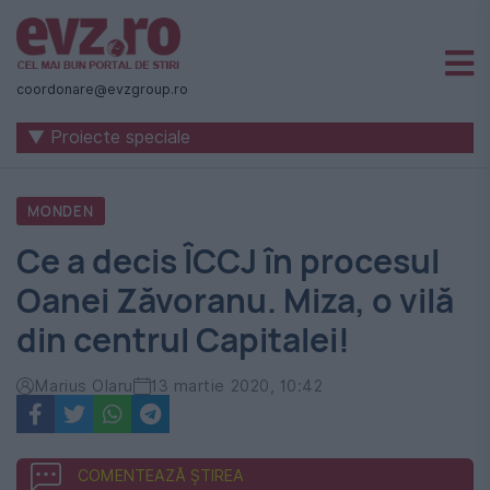
Știri
naționale
coordonare@evzgroup.ro
și
▼ Proiecte speciale
internaționale
|
MONDEN
România
Ce a decis ÎCCJ în procesul
-
Oanei Zăvoranu. Miza, o vilă
Evenimentul
din centrul Capitalei!
Zilei
Marius Olaru
13 martie 2020, 10:42
COMENTEAZĂ ȘTIREA