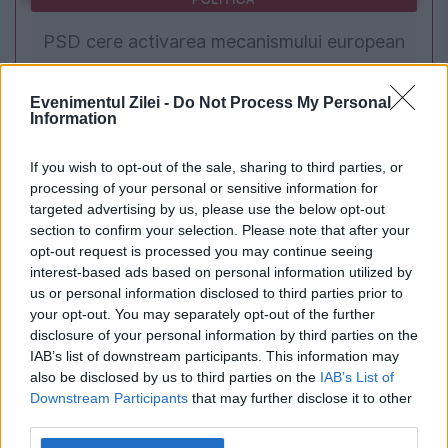
PSD cere activarea mecanismului european
de urgență pentru energie și susține
Evenimentul Zilei -
Do Not Process My Personal
menținerea centralelor pe cărbune. Critici la
Information
adresa lui Bolojan
If you wish to opt-out of the sale, sharing to third parties, or
processing of your personal or sensitive information for
targeted advertising by us, please use the below opt-out
section to confirm your selection. Please note that after your
opt-out request is processed you may continue seeing
interest-based ads based on personal information utilized by
us or personal information disclosed to third parties prior to
your opt-out. You may separately opt-out of the further
disclosure of your personal information by third parties on the
IAB’s list of downstream participants. This information may
also be disclosed by us to third parties on the
IAB’s List of
JUSTITIE
Downstream Participants
that may further disclose it to other
third parties.
Începe procesul lui Florian Coldea. Curtea de