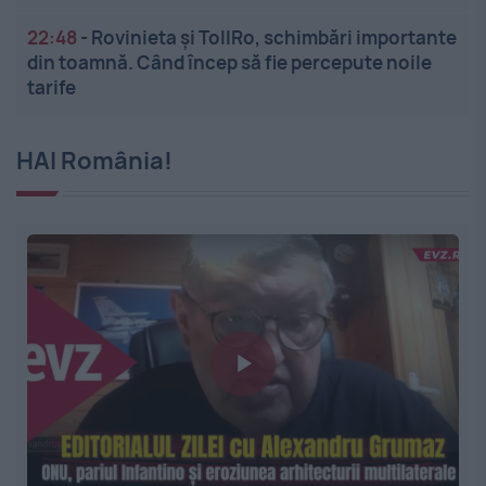
22:48
-
Rovinieta și TollRo, schimbări importante
din toamnă. Când încep să fie percepute noile
tarife
HAI România!