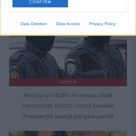
CONFIRM
Apel a validat rechizitoriul DNA
Data Deletion
Data Access
Privacy Policy
JUSTITIE
Reacția lui Cătălin Avramescu după
Perchezițiile DIICOT. Fostul Consilier
Prezidențial anunță plângere penală