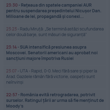
23:30
-
Rețeaua din spatele campaniei AUR
pentru suspendarea președintelui Nicușor Dan.
Milioane de lei, propagandă și conexi...
23:23
-
Radu Miruță: „Se termină astăzi scufundarea
celor două barje, sunt măsuri de siguranţă”
23:14
-
SUA intensifică presiunea asupra
Moscovei. Senatorii americani au aprobat noi
sancțiuni majore împotriva Rusiei
23:07
-
UTA - Rapid, 0-0. Meci fără sare și piper la
Arad. Gazdele rămân fără victorie, oaspeții sunt
neînvinși
22:57
-
România evită retrogradarea, potrivit
surselor. Ratingul țării ar urma să fie menținut de
Moody’s