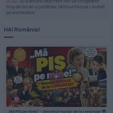
10:22
-
Și-a ascuns tatăl mort într-un congelator
timp de doi ani și jumătate. Motivul invocat i-a uimit
pe anchetatori
HAI România!
„Mă PIȘ pe mine!” – Secretul murdar de la congrese! 😳