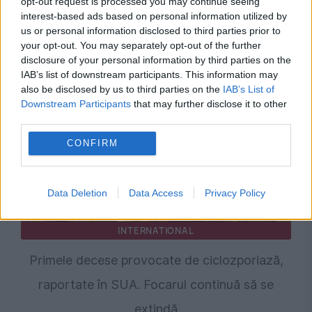
opt-out request is processed you may continue seeing
Și-a ascuns tatăl mort într-un congelator timp
interest-based ads based on personal information utilized by
us or personal information disclosed to third parties prior to
de doi ani și jumătate. Motivul invocat i-a uimit
your opt-out. You may separately opt-out of the further
pe anchetatori
disclosure of your personal information by third parties on the
IAB’s list of downstream participants. This information may
also be disclosed by us to third parties on the
IAB’s List of
Downstream Participants
that may further disclose it to other
third parties.
CONFIRM
Data Deletion
Data Access
Privacy Policy
INTERNATIONAL
Primele decese provocate de ciclozporiază,
raportate în SUA. Focarul continuă să se
extindă