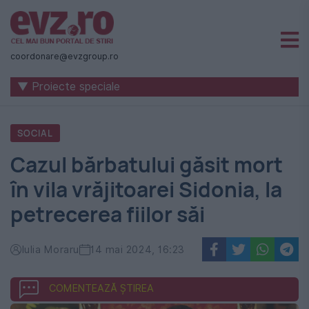
Știri
naționale
coordonare@evzgroup.ro
și
▼ Proiecte speciale
internaționale
|
SOCIAL
România
Cazul bărbatului găsit mort
-
în vila vrăjitoarei Sidonia, la
Evenimentul
petrecerea fiilor săi
Zilei
Iulia Moraru
14 mai 2024, 16:23
COMENTEAZĂ ȘTIREA