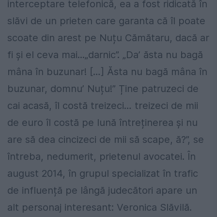
interceptare telefonică, ea a fost ridicată în
slăvi de un prieten care garanta că îl poate
scoate din arest pe Nuțu Cămătaru, dacă ar
fi și el ceva mai...„darnic”. „Da’ ăsta nu bagă
mâna în buzunar! […] Ăsta nu bagă mâna în
buzunar, domnu’ Nuțu!” Ține patruzeci de
cai acasă, îl costă treizeci… treizeci de mii
de euro îl costă pe lună întreținerea și nu
are să dea cincizeci de mii să scape, ă?”, se
întreba, nedumerit, prietenul avocatei. În
august 2014, în grupul specializat în trafic
de influență pe lângă judecători apare un
alt personaj interesant: Veronica Slăvilă.