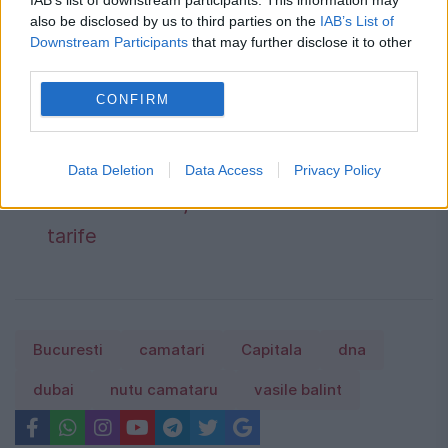
IAB’s list of downstream participants. This information may
multe ori.
also be disclosed by us to third parties on the
IAB’s List of
Downstream Participants
that may further disclose it to other
ANM schimbă prognoza: furtuni
third parties.
puternice după caniculă. Harta
CONFIRM
avertizărilor pentru următoarele trei zile
Prețurile carburanților joi, 6 august
Data Deletion
Data Access
Privacy Policy
2026. Lista stațiilor cu cele mai mici
tarife
Bucuresti
camatari
Capitala
dna
dubai
nutu camataru
vasile balint