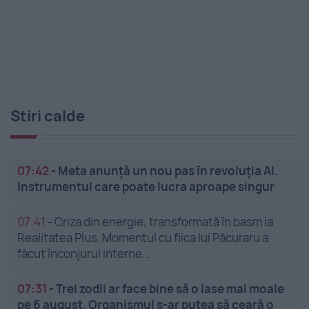
Stiri calde
07:42
-
Meta anunță un nou pas în revoluția AI.
Instrumentul care poate lucra aproape singur
07:41
-
Criza din energie, transformată în basm la
Realitatea Plus. Momentul cu fiica lui Păcuraru a
făcut înconjurul interne...
07:31
-
Trei zodii ar face bine să o lase mai moale
pe 6 august. Organismul s-ar putea să ceară o