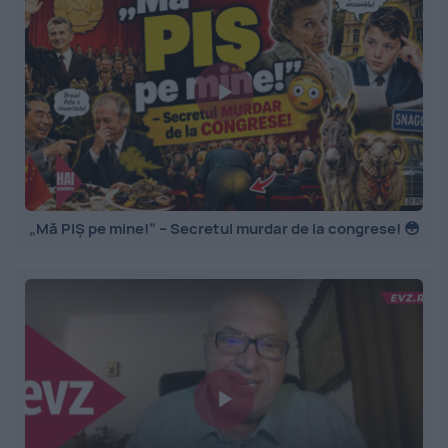
„Mă PIȘ pe mine!” – Secretul murdar de la congrese! 😳