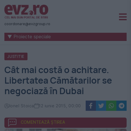
Știri
naționale
coordonare@evzgroup.ro
și
▼ Proiecte speciale
internaționale
|
JUSTITIE
România
Cât mai costă o achitare.
-
Libertatea Cămătarilor se
Evenimentul
negociază în Dubai
Zilei
Ionel Stoica
12 iunie 2015, 00:00
COMENTEAZĂ ȘTIREA