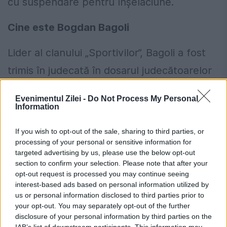
cu suspendare pentru înșelăciune.
Cine este Bogdan Bagoli
Lider al clanului „Sportivilor”, Bagoli a fost
trimis în judecată în dosarul judecătoarelor
Antoanela Costache și Viorica Dinu, de la
Evenimentul Zilei -
Do Not Process My Personal
Tribunalul București, sub acuzația de
Information
cumpărare de influență. Același personaj
If you wish to opt-out of the sale, sharing to third parties, or
apare în rechizitoriile procurorilor DIICOT
processing of your personal or sensitive information for
targeted advertising by us, please use the below opt-out
legate de traficul de cocaină din Centrul
section to confirm your selection. Please note that after your
opt-out request is processed you may continue seeing
vechi al Capitalei. Potrivit anchetatorilor, el
interest-based ads based on personal information utilized by
umbla pe străzi înarmat cu o grenadă și cu
us or personal information disclosed to third parties prior to
your opt-out. You may separately opt-out of the further
un pistol Glock și a fost arestat de mai
disclosure of your personal information by third parties on the