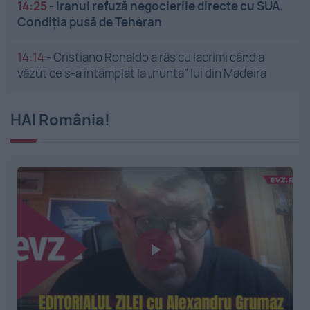
14:25
-
Iranul refuză negocierile directe cu SUA.
Condiția pusă de Teheran
14:14
-
Cristiano Ronaldo a râs cu lacrimi când a
văzut ce s-a întâmplat la „nunta” lui din Madeira
HAI România!