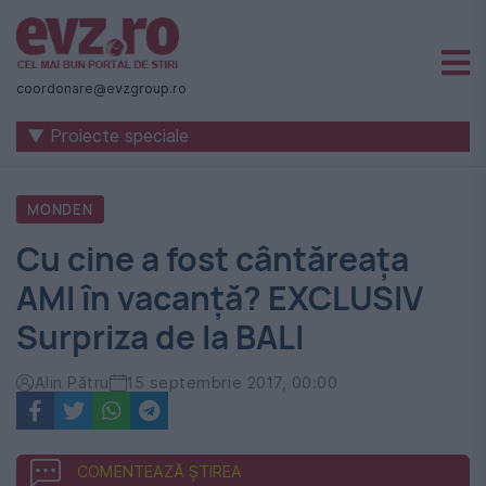
Știri
naționale
coordonare@evzgroup.ro
și
▼ Proiecte speciale
internaționale
|
MONDEN
România
Cu cine a fost cântăreața
-
AMI în vacanță? EXCLUSIV
Evenimentul
Surpriza de la BALI
Zilei
Alin Pătru
15 septembrie 2017, 00:00
COMENTEAZĂ ȘTIREA