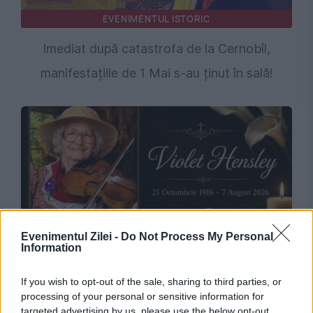
EVENIMENTUL ISTORIC
Imediat după catastrofa de la Cernobîl,
manifestațiile de 1 Mai s-au ținut în sală!
Evenimentul Zilei -
Do Not Process My Personal
SOCIAL
Information
Violet Hensley a murit la 109 ani. Povestea
If you wish to opt-out of the sale, sharing to third parties, or
processing of your personal or sensitive information for
artistei care a ajuns pe scena Grand Ole Opry
targeted advertising by us, please use the below opt-out