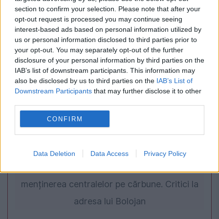
la 99 de ani
section to confirm your selection. Please note that after your
opt-out request is processed you may continue seeing
interest-based ads based on personal information utilized by
us or personal information disclosed to third parties prior to
your opt-out. You may separately opt-out of the further
disclosure of your personal information by third parties on the
IAB’s list of downstream participants. This information may
also be disclosed by us to third parties on the
IAB’s List of
Downstream Participants
that may further disclose it to other
third parties.
CONFIRM
POLITICA
PSD cere activarea mecanismului european
Data Deletion
Data Access
Privacy Policy
de urgență pentru energie și susține
menținerea centralelor pe cărbune. Critici la
adresa lui Bolojan