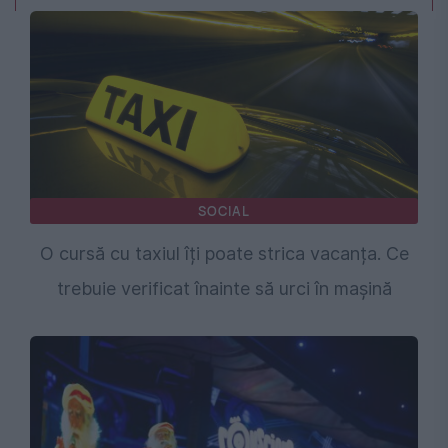
SOCIAL
O cursă cu taxiul îți poate strica vacanța. Ce
trebuie verificat înainte să urci în mașină