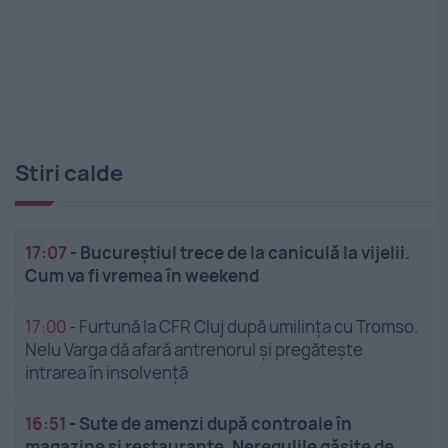
Stiri calde
17:07
-
Bucureștiul trece de la caniculă la vijelii.
Cum va fi vremea în weekend
17:00
-
Furtună la CFR Cluj după umilința cu Tromso.
Nelu Varga dă afară antrenorul și pregătește
intrarea în insolvență
16:51
-
Sute de amenzi după controale în
magazine și restaurante. Neregulile găsite de