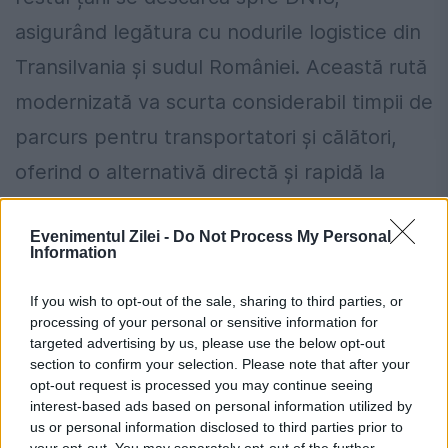
asigurând legătura cu nodurile logistice din
Transilvania și sudul României. Această rută
modernizată va scurta considerabil timpii de
parcurs pentru transportatori și călători,
oferind o alternativă directă și rapidă la
traseele montane și secundare din nordul
Evenimentul Zilei -
Do Not Process My Personal
țării.
Information
Deschiderea acestui obiectiv va
If you wish to opt-out of the sale, sharing to third parties, or
descongestiona semnificativ traficul de la
processing of your personal or sensitive information for
targeted advertising by us, please use the below opt-out
vama Siret, cel mai aglomerat punct de
section to confirm your selection. Please note that after your
control de la granița româno-ucraineană, și
opt-out request is processed you may continue seeing
interest-based ads based on personal information utilized by
va completa rețeaua existentă din care mai
us or personal information disclosed to third parties prior to
your opt-out. You may separately opt-out of the further