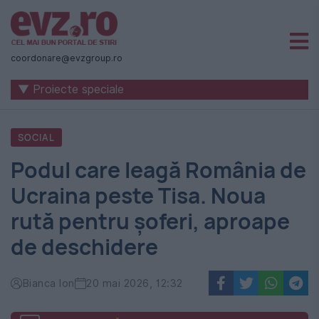
Știri
naționale
coordonare@evzgroup.ro
și
▼ Proiecte speciale
internaționale
|
SOCIAL
România
Podul care leagă România de
-
Ucraina peste Tisa. Noua
Evenimentul
rută pentru șoferi, aproape
Zilei
de deschidere
Bianca Ion
20 mai 2026, 12:32