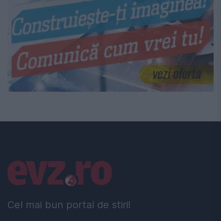
Linkuri utile
Cel mai bun portal de stiri!