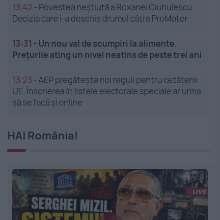
13:42
-
Povestea neștiută a Roxanei Ciuhulescu.
Decizia care i-a deschis drumul către ProMotor
13:31
-
Un nou val de scumpiri la alimente.
Prețurile ating un nivel neatins de peste trei ani
13:23
-
AEP pregătește noi reguli pentru cetățenii
UE. Înscrierea în listele electorale speciale ar urma
să se facă și online
HAI România!