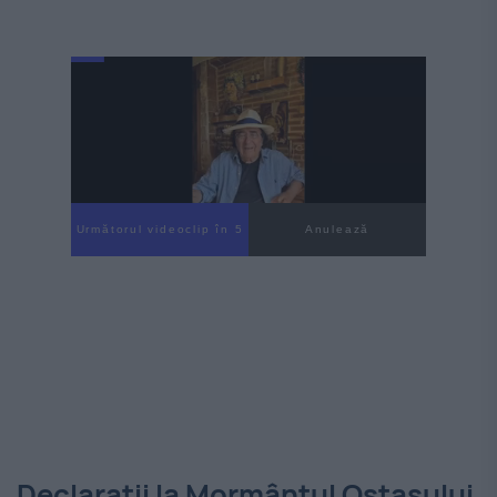
Următorul videoclip în 4
Anulează
Declarații la Mormântul Ostașului