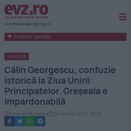
Știri
naționale
coordonare@evzgroup.ro
și
▼ Proiecte speciale
internaționale
|
POLITICA
România
Călin Georgescu, confuzie
-
istorică la Ziua Unirii
Evenimentul
Principatelor. Greșeala e
Zilei
impardonabilă
Emanuel Nițulescu
25 ianuarie 2025, 16:35