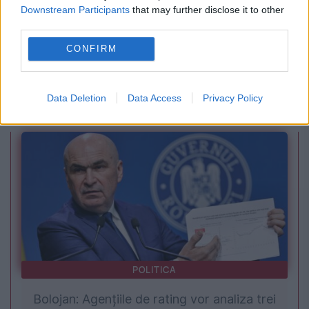
Downstream Participants
that may further disclose it to other
third parties.
VREMEA
CONFIRM
Caniculă sufocantă și furtuni violente în
București. Prognoza specială emisă de ANM
Data Deletion
Data Access
Privacy Policy
POLITICA
Bolojan: Agențiile de rating vor analiza trei