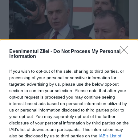
JUSTITIE
Evenimentul Zilei -
Do Not Process My Personal
Information
Decizie-cheie la Înalta Curte în dosarul lui
Călin Georgescu și Horațiu Potra. Judecata
If you wish to opt-out of the sale, sharing to third parties, or
processing of your personal or sensitive information for
poate începe. Update
targeted advertising by us, please use the below opt-out
section to confirm your selection. Please note that after your
opt-out request is processed you may continue seeing
interest-based ads based on personal information utilized by
us or personal information disclosed to third parties prior to
your opt-out. You may separately opt-out of the further
disclosure of your personal information by third parties on the
IAB’s list of downstream participants. This information may
also be disclosed by us to third parties on the
IAB’s List of