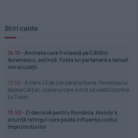
Stiri calde
14:10
-
Ancheta care îl vizează pe Cătălin
Avramescu, extinsă. Fosta lui parteneră a lansat
noi acuzații
13:59
-
A mers 43 de zile până la Roma. Povestea lui
Badea Cârțan, ciobanul care a vrut să vadă Columna
lui Traian
13:50
-
Zi decisivă pentru România. Moody’s
anunță ratingul care poate influența costul
împrumuturilor