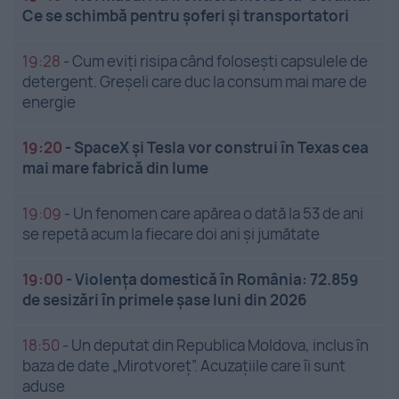
Ce se schimbă pentru șoferi și transportatori
19:28
-
Cum eviți risipa când folosești capsulele de
detergent. Greșeli care duc la consum mai mare de
energie
19:20
-
SpaceX și Tesla vor construi în Texas cea
mai mare fabrică din lume
19:09
-
Un fenomen care apărea o dată la 53 de ani
se repetă acum la fiecare doi ani și jumătate
19:00
-
Violența domestică în România: 72.859
de sesizări în primele șase luni din 2026
18:50
-
Un deputat din Republica Moldova, inclus în
baza de date „Mirotvoreț”. Acuzațiile care îi sunt
aduse