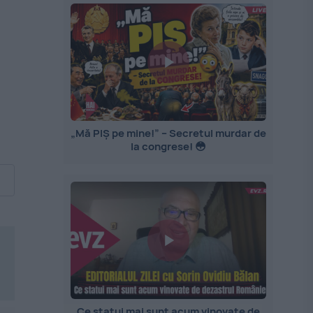
„Mă PIȘ pe mine!” – Secretul murdar de
la congrese! 😳
Ce statui mai sunt acum vinovate de