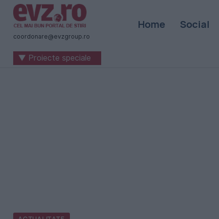
Știri
Home
Social
naționale
coordonare@evzgroup.ro
și
▼ Proiecte speciale
internaționale
|
România
-
Evenimentul
Zilei