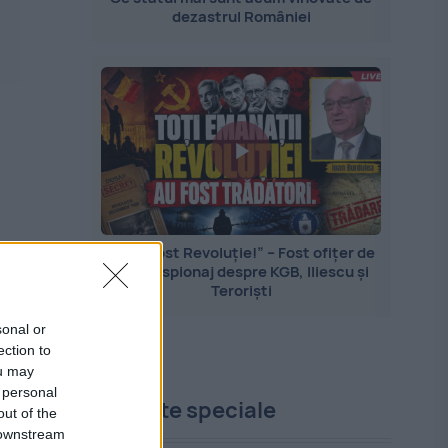
dezastrul României
„Nu a fost Revoluție!” – Fost ofițer de
contraspionaj despre KGB, Iliescu și
Teroriști
sonal or
ection to
ou may
 personal
Proiecte speciale
out of the
 downstream