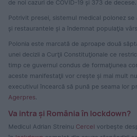
de noi cazuri de COVID-19 şi 373 de decese.
Potrivit presei, sistemul medical polonez se
şi restaurantele şi a îndemnat populaţia vâr
Polonia este marcată de aproape două săpt
unei decizii a Curţii Constituţionale ce restri
timp ce guvernul condus de formaţiunea cons
aceste manifestaţii vor creşte şi mai mult nu
executivul încearcă să pună pe seama lor pro
Agerpres
.
Va intra și România în lockdown?
Medicul Adrian Streinu
Cercel
vorbește despr