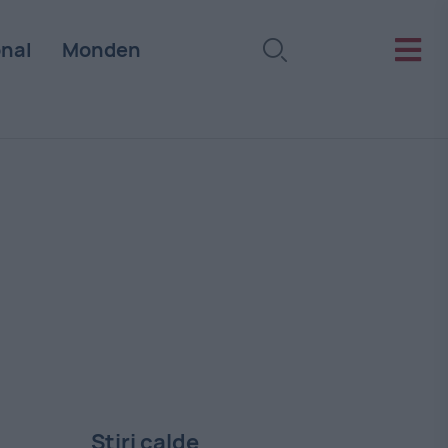
onal
Monden
Stiri calde