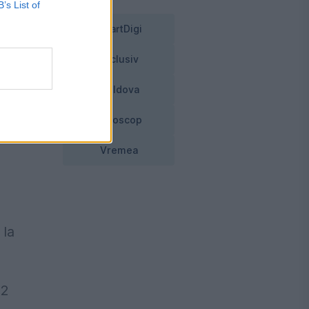
B’s List of
a
SmartDigi
Exclusiv
Moldova
Horoscop
Vremea
 la
92