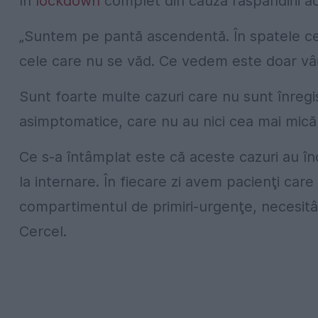
în
lockdown
complet din cauza răspândirii a
„Suntem pe pantă ascendentă. În spatele cel
cele care nu se văd. Ce vedem este doar vâr
Sunt foarte multe cazuri care nu sunt înreg
asimptomatice, care nu au nici cea mai mică
Ce s-a întâmplat este că aceste cazuri au în
la internare. În fiecare zi avem pacienţi care
compartimentul de primiri-urgenţe, necesitân
Cercel.