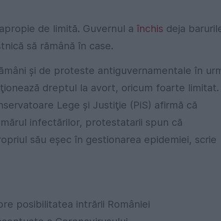
 apropie de limită. Guvernul a
închis
deja baruril
stnică să rămână în case.
ămâni şi de proteste antiguvernamentale în ur
cţionează dreptul la avort, oricum foarte limitat.
ervatoare Lege şi Justiţie (PiS) afirmă că
mărul infectărilor, protestatarii spun că
priul său eşec în gestionarea epidemiei, scrie
e posibilitatea intrării României