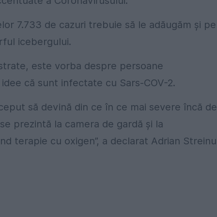
ccentuate a Coronavirusului.
or 7.733 de cazuri trebuie să le adăugăm şi pe
ful icebergului.
istrate, este vorba despre persoane
 idee că sunt infectate cu Sars-COV-2.
ceput să devină din ce în ce mai severe încă de
 se prezintă la camera de gardă şi la
d terapie cu oxigen”, a declarat Adrian Streinu