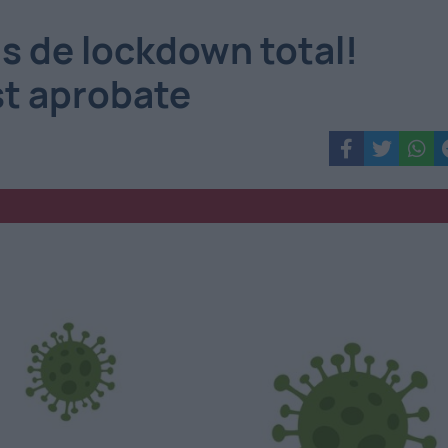
s de lockdown total!
ost aprobate