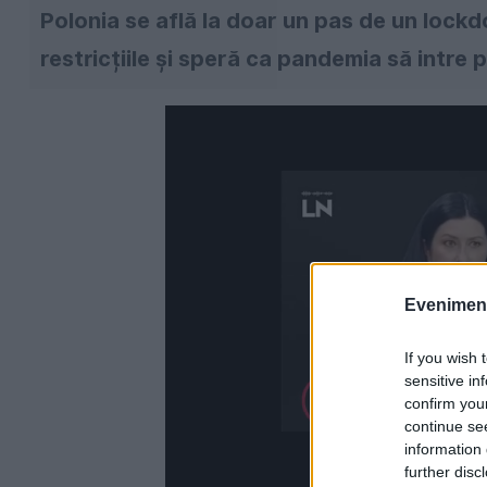
Polonia se află la doar un pas de un lockd
restricțiile și speră ca pandemia să intre
Evenimentu
If you wish 
sensitive in
confirm you
continue se
information 
further disc