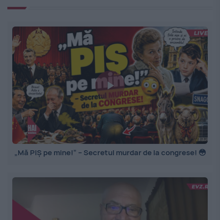
„Mă PIȘ pe mine!” – Secretul murdar de la congrese! 😳