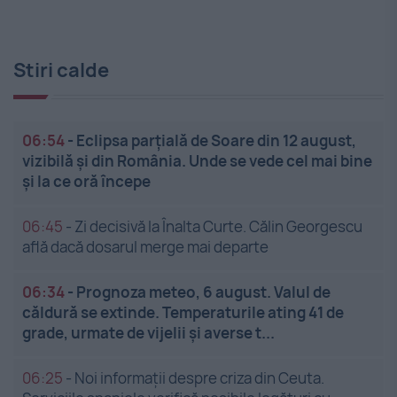
Stiri calde
06:54
-
Eclipsa parțială de Soare din 12 august,
vizibilă și din România. Unde se vede cel mai bine
și la ce oră începe
06:45
-
Zi decisivă la Înalta Curte. Călin Georgescu
află dacă dosarul merge mai departe
06:34
-
Prognoza meteo, 6 august. Valul de
căldură se extinde. Temperaturile ating 41 de
grade, urmate de vijelii și averse t...
06:25
-
Noi informații despre criza din Ceuta.