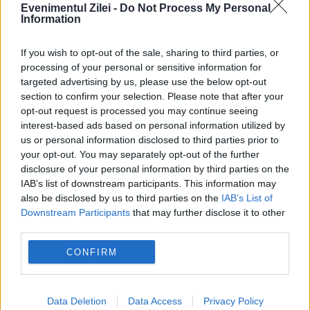
Evenimentul Zilei -
Do Not Process My Personal
Iran și Oman au convenit un nou traseu de
Information
tranzit navelor, în ciuda opoziției SUA
If you wish to opt-out of the sale, sharing to third parties, or
processing of your personal or sensitive information for
targeted advertising by us, please use the below opt-out
section to confirm your selection. Please note that after your
opt-out request is processed you may continue seeing
interest-based ads based on personal information utilized by
us or personal information disclosed to third parties prior to
your opt-out. You may separately opt-out of the further
disclosure of your personal information by third parties on the
IAB’s list of downstream participants. This information may
also be disclosed by us to third parties on the
IAB’s List of
Downstream Participants
that may further disclose it to other
POLITICA
third parties.
Legea biodiversității a trecut de Comisia
CONFIRM
Juridică și de Mediu. Tensiuni între AUR și
USR din cauza termenilor din proiect
Data Deletion
Data Access
Privacy Policy