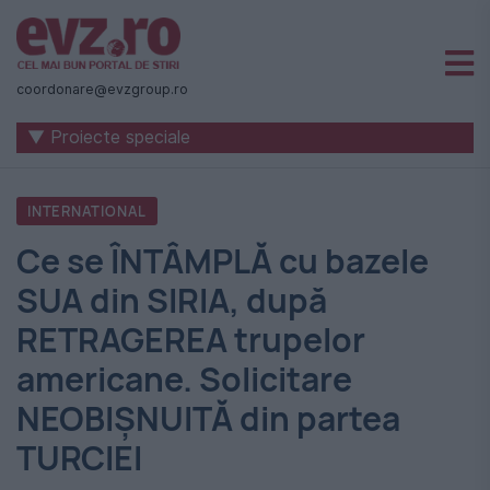
Știri
naționale
coordonare@evzgroup.ro
și
▼ Proiecte speciale
internaționale
|
INTERNATIONAL
România
Ce se ÎNTÂMPLĂ cu bazele
-
SUA din SIRIA, după
Evenimentul
RETRAGEREA trupelor
Zilei
americane. Solicitare
NEOBIŞNUITĂ din partea
TURCIEI