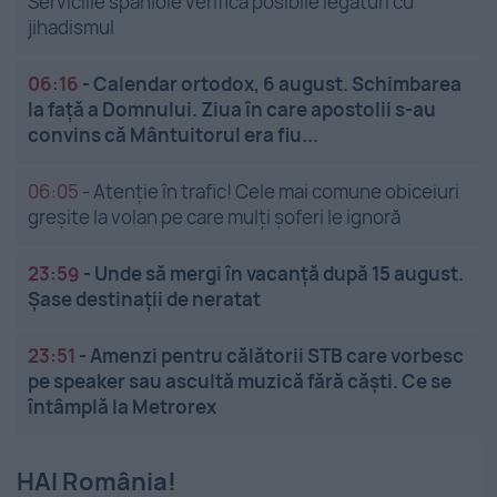
Serviciile spaniole verifică posibile legături cu
jihadismul
06:16
-
Calendar ortodox, 6 august. Schimbarea
la față a Domnului. Ziua în care apostolii s-au
convins că Mântuitorul era fiu...
06:05
-
Atenție în trafic! Cele mai comune obiceiuri
greșite la volan pe care mulți șoferi le ignoră
23:59
-
Unde să mergi în vacanță după 15 august.
Șase destinații de neratat
23:51
-
Amenzi pentru călătorii STB care vorbesc
pe speaker sau ascultă muzică fără căști. Ce se
întâmplă la Metrorex
HAI România!