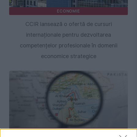
ECONOMIE
CCIR lansează o ofertă de cursuri
internaționale pentru dezvoltarea
competențelor profesionale în domenii
economice strategice
INTERNATIONAL