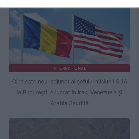
INTERNATIONAL
Cine este noul adjunct al șefului misiunii SUA
la București. A lucrat în Irak, Venezuela și
Arabia Saudită