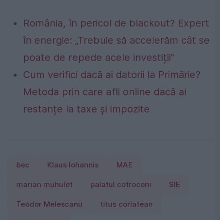
România, în pericol de blackout? Expert
în energie: „Trebuie să accelerăm cât se
poate de repede acele investiții”
Cum verifici dacă ai datorii la Primărie?
Metoda prin care afli online dacă ai
restanțe la taxe și impozite
bec
Klaus Iohannis
MAE
marian muhulet
palatul cotroceni
SIE
Teodor Melescanu
titus corlatean