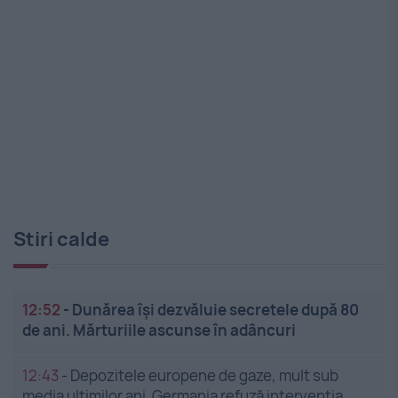
Stiri calde
12:52
-
Dunărea își dezvăluie secretele după 80
de ani. Mărturiile ascunse în adâncuri
12:43
-
Depozitele europene de gaze, mult sub
media ultimilor ani. Germania refuză intervenția