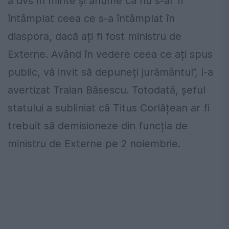
a dvs în minte și anume că nu s-ar fi
întâmplat ceea ce s-a întâmplat în
diaspora, dacă ați fi fost ministru de
Externe. Având în vedere ceea ce ați spus
public, vă invit să depuneți jurământul”, l-a
avertizat Traian Băsescu. Totodată, șeful
statului a subliniat că Titus Corlățean ar fi
trebuit să demisioneze din funcția de
ministru de Externe pe 2 noiembrie.