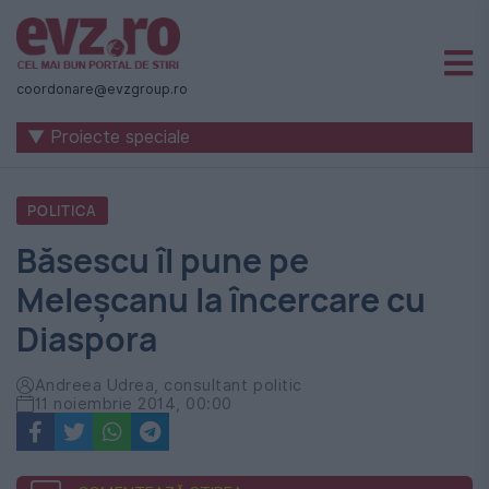
Știri
naționale
coordonare@evzgroup.ro
și
▼ Proiecte speciale
internaționale
|
POLITICA
România
Băsescu îl pune pe
-
Meleșcanu la încercare cu
Evenimentul
Diaspora
Zilei
Andreea Udrea, consultant politic
11 noiembrie 2014, 00:00