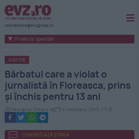
Știri
naționale
coordonare@evzgroup.ro
și
▼ Proiecte speciale
internaționale
|
JUSTITIE
România
Bărbatul care a violat o
-
jurnalistă în Floreasca, prins
Evenimentul
și închis pentru 13 ani
Zilei
Georgeta Ghidov ăţ
13 februarie 2015, 17:21
COMENTEAZĂ ȘTIREA