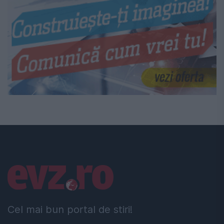
Linkuri utile
Cel mai bun portal de stiri!