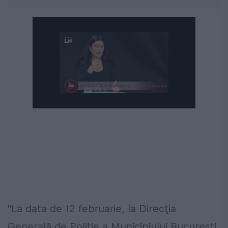
Următorul videoclip în 4
Anulează
"La data de 12 februarie, la Direcţia
Generală de Poliţie a Municipiului Bucureşti