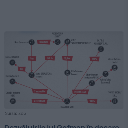
Sursa: ZdG
Dezvăluirile lui Gofman în dosare