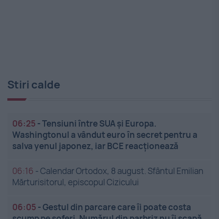
Stiri calde
06:25
-
Tensiuni între SUA și Europa.
Washingtonul a vândut euro în secret pentru a
salva yenul japonez, iar BCE reacționează
06:16
-
Calendar Ortodox, 8 august. Sfântul Emilian
Mărturisitorul, episcopul Cizicului
06:05
-
Gestul din parcare care îi poate costa
scump pe șoferi. Numărul din parbriz nu îi scapă