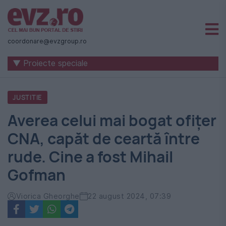
Știri
naționale
coordonare@evzgroup.ro
și
▼ Proiecte speciale
internaționale
|
JUSTITIE
România
Averea celui mai bogat ofițer
-
CNA, capăt de ceartă între
Evenimentul
rude. Cine a fost Mihail
Zilei
Gofman
Viorica Gheorghe
22 august 2024, 07:39