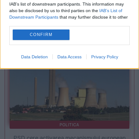
IAB’s list of downstream participants. This information may
also be disclosed by us to third parties on the
IAB’s List of
Downstream Participants
that may further disclose it to other
third parties.
ECONOMIE
CONFIRM
Insolvenţa în Republica Moldova. Cine a
îndrăznit să-l înşele pe Veaceslav Platon?
Data Deletion
Data Access
Privacy Policy
POLITICA
PSD cere activarea mecanismului european