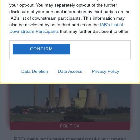
your opt-out. You may separately opt-out of the further
disclosure of your personal information by third parties on the
IAB’s list of downstream participants. This information may
SOCIAL
also be disclosed by us to third parties on the
IAB’s List of
Downstream Participants
that may further disclose it to other
Noutățile Disney+ din august. Camp Rock 3 și
third parties.
un nou serial Star Wars
CONFIRM
Data Deletion
Data Access
Privacy Policy
POLITICA
PSD cere activarea mecanismului european