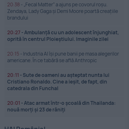
20:38
-
„Fecal Matter” a ajuns pe covorul roșu.
Zendaya, Lady Gaga și Demi Moore poartă creațiile
brandului
20:27
-
Ambulanță cu un adolescent înjunghiat,
oprită în centrul Ploieștiului. Imaginile zilei
20:15
-
Industria AI își pune banii pe masa alegerilor
americane. În ce tabără se află Anthropic
20:11
-
Sute de oameni au așteptat nunta lui
Cristiano Ronaldo. Cine a ieșit, de fapt, din
catedrala din Funchal
20:01
-
Atac armat într-o școală din Thailanda:
nouă morți și 23 de răniți
HAI România!