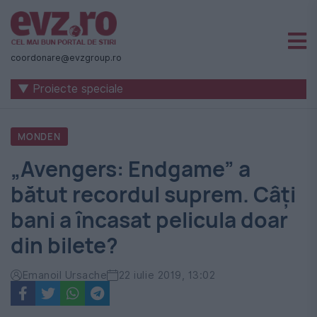
Știri
naționale
coordonare@evzgroup.ro
și
▼ Proiecte speciale
internaționale
|
MONDEN
România
„Avengers: Endgame” a
-
bătut recordul suprem. Câți
Evenimentul
bani a încasat pelicula doar
Zilei
din bilete?
Emanoil Ursache
22 iulie 2019, 13:02