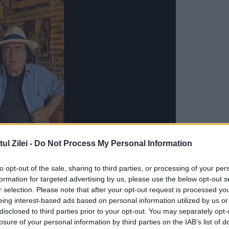
l Zilei -
Do Not Process My Personal Information
to opt-out of the sale, sharing to third parties, or processing of your per
 cele mai mari atrocități comise de comuniștii
formation for targeted advertising by us, please use the below opt-out s
arestarea a 10.000 de persoane, în urma unei
r selection. Please note that after your opt-out request is processed y
eing interest-based ads based on personal information utilized by us or
iul țării.
Drama acelor zile i-a impresionat pe
disclosed to third parties prior to your opt-out. You may separately opt-
losure of your personal information by third parties on the IAB’s list of
pentru marcarea evenimentului. Cei mai mulți