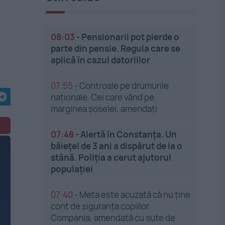
08:03
-
Pensionarii pot pierde o
parte din pensie. Regula care se
aplică în cazul datoriilor
07:55
-
Controale pe drumurile
naționale. Cei care vând pe
marginea șoselei, amendați
07:48
-
Alertă în Constanța. Un
băiețel de 3 ani a dispărut de la o
stână. Poliția a cerut ajutorul
populației
07:40
-
Meta este acuzată că nu ține
cont de siguranța copiilor.
Compania, amendată cu sute de