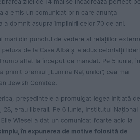
celebrarea zilei de 14 mai se încadrează perfect p
ia a emis un comunicat prin care anunța
a a domnit asupra împlinirii celor 70 de ani.
i mari din punctul de vedere al relațiilor extern
eluza de la Casa Albă și a adus celorlalți lideri
rump aflat la început de mandat. Pe 5 iunie, î
a primit premiul „Lumina Națiunilor”, cea mai
can Jewish Comitee.
ica, președintele a promulgat legea inițiată d
28, erau liberali. Pe 6 iunie, Institutul Național
Elie Wiesel a dat un comunicat foarte acid la
 simplu, în expunerea de motive folosită de