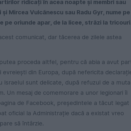
rtirilor ridicați în acea noapte și membri sau
 ei și Mircea Vulcănescu sau Radu Gyr, nume pe
 pe oriunde apar, de la licee, străzi la tricouri
 acest comunicat, dar tăcerea de zilele astea
putea proceda altfel, pentru că abia a avut par
i evreiești din Europa, după nefericita declarați
e cu Israelul sunt delicate, după refuzul de a muta
im. Un mesaj de comemorare a unor legionari îi
e pagina de Facebook, președintele a tăcut legat
at oficial la Administrație dacă a existat vreo
are să întârzie.