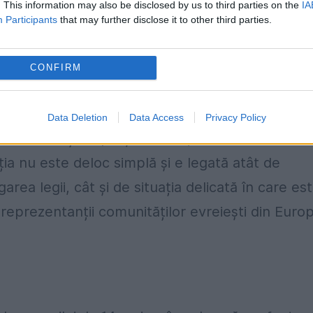
. This information may also be disclosed by us to third parties on the
IA
eședintele țării. Legea a trecut de ambele came
Participants
that may further disclose it to other third parties.
mis decretul de promulgare.
CONFIRM
cinstire a martirilor din temnițele comuniste.
t marcat prin nimic de Administrația
Data Deletion
Data Access
Privacy Policy
cio declarație a președintelui, niciun comunicat
a nu este deloc simplă și e legată atât de
a legii, cât și de situația delicată în care es
u reprezentanții comunităților evreiești din Europ