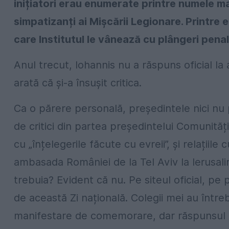
inițiatori erau enumerate printre numele ma
simpatizanți ai Mișcării Legionare. Printre
care Institutul le vânează cu plângeri penale
Anul trecut, Iohannis nu a răspuns oficial la
arată că și-a însușit critica.
Ca o părere personală, președintele nici nu 
de critici din partea președintelui Comunități
cu „înțelegerile făcute cu evreii”, și relațiil
ambasada României de la Tel Aviv la Ierusal
trebuia? Evident că nu. Pe siteul oficial, p
de această Zi națională. Colegii mei au întreb
manifestare de comemorare, dar răspunsul p