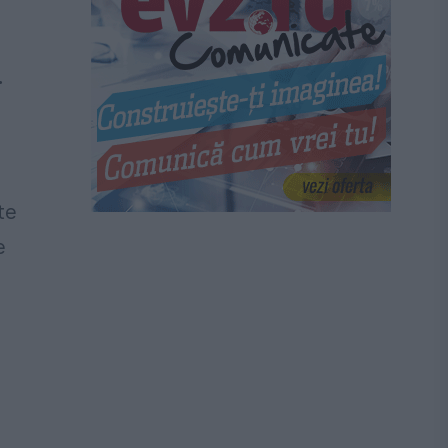
.
te
e