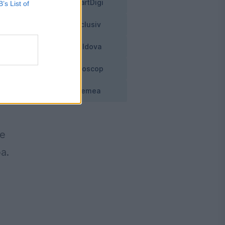
SmartDigi
B’s List of
re
Exclusiv
Moldova
Horoscop
Vremea
te
a.