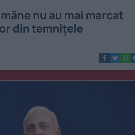
române nu au mai marcat
lor din temnițele