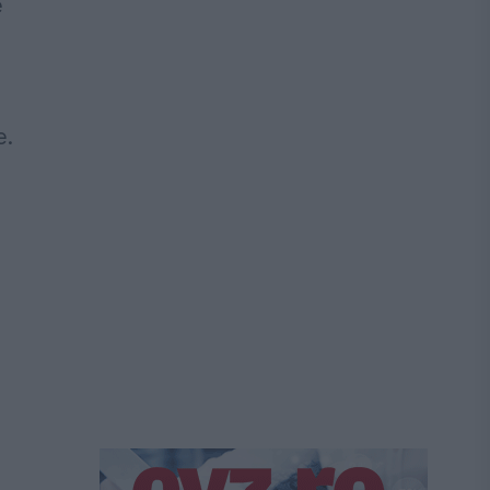
e
e.
n
e