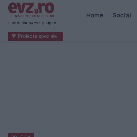
Știri
Home
Social
naționale
coordonare@evzgroup.ro
și
▼ Proiecte speciale
internaționale
|
România
-
Evenimentul
Zilei