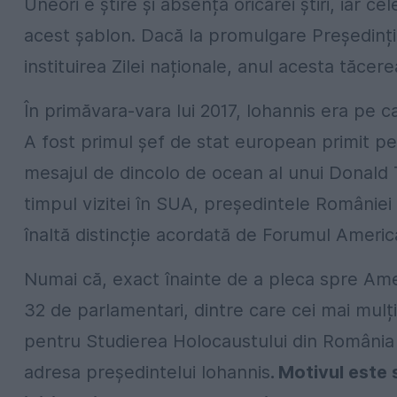
Uneori e știre și absența oricărei știri, iar 
acest șablon. Dacă la promulgare Președinț
instituirea Zilei naționale, anul acesta tăcere
În primăvara-vara lui 2017, Iohannis era pe ca
A fost primul șef de stat european primit pe p
mesajul de dincolo de ocean al unui Donald T
timpul vizitei în SUA, președintele României 
înaltă distincție acordată de Forumul Ameri
Numai că, exact înainte de a pleca spre Amer
32 de parlamentari, dintre care cei mai mulți, 
pentru Studierea Holocaustului din România 
adresa președintelui Iohannis
. Motivul este