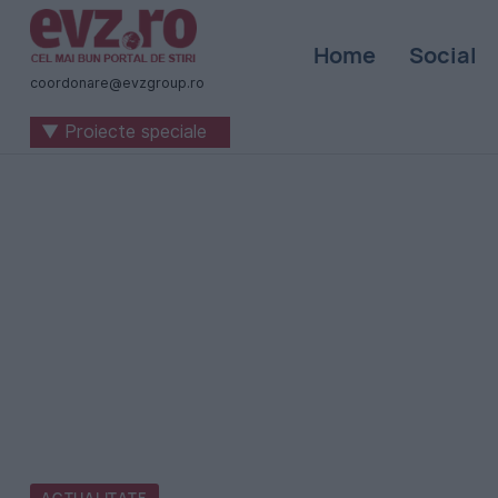
Știri
Home
Social
naționale
coordonare@evzgroup.ro
și
▼ Proiecte speciale
internaționale
|
România
-
Evenimentul
Zilei