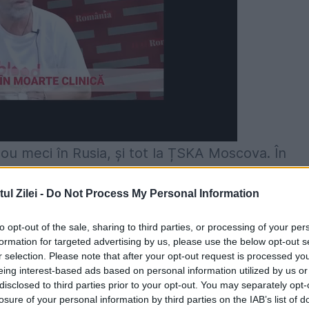
ou meci în Rusia, și tot la ȚSKA Moscova. În
tarul gazdelor, Akinfeev, în al 5-lea minut de
l Zilei -
Do Not Process My Personal Information
c rasist. Românul i-a acordat vetereanului
nde.
to opt-out of the sale, sharing to third parties, or processing of your per
formation for targeted advertising by us, please use the below opt-out s
r selection. Please note that after your opt-out request is processed y
ort Exspres, un fan rus a răbufnit la adresa lui
eing interest-based ads based on personal information utilized by us or
n al cincilea minut de prelungire. Dar țiganul
disclosed to third parties prior to your opt-out. You may separately opt-
losure of your personal information by third parties on the IAB’s list of
 final”
.