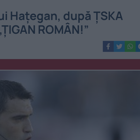
lui Hațegan, după ȚSKA
 „ȚIGAN ROMÂN!”