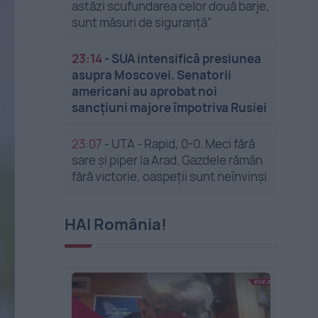
astăzi scufundarea celor două barje,
sunt măsuri de siguranţă”
23:14
-
SUA intensifică presiunea
asupra Moscovei. Senatorii
americani au aprobat noi
sancțiuni majore împotriva Rusiei
23:07
-
UTA - Rapid, 0-0. Meci fără
sare și piper la Arad. Gazdele rămân
fără victorie, oaspeții sunt neînvinși
HAI România!