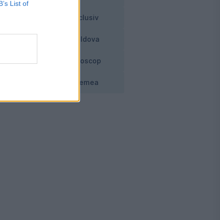
B’s List of
Exclusiv
Moldova
-
Horoscop
Vremea