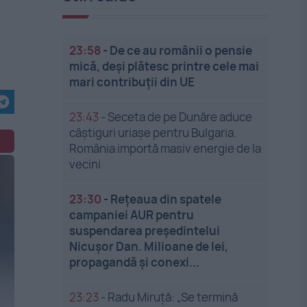
23:58
-
De ce au românii o pensie
mică, deși plătesc printre cele mai
mari contribuții din UE
23:43
-
Seceta de pe Dunăre aduce
câștiguri uriașe pentru Bulgaria.
România importă masiv energie de la
vecini
23:30
-
Rețeaua din spatele
campaniei AUR pentru
suspendarea președintelui
Nicușor Dan. Milioane de lei,
propagandă și conexi...
23:23
-
Radu Miruță: „Se termină