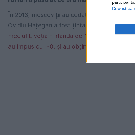
participants
Downstream 
În 2013, moscoviții au cedat, acasă, cu 1-2, î
Ovidiu Hațegan a fost ținta atacurilor rasite.
meciul Elveția - Irlanda de Nord, 0-0, rezulta
au impus cu 1-0, și au obținut biletele la Ca