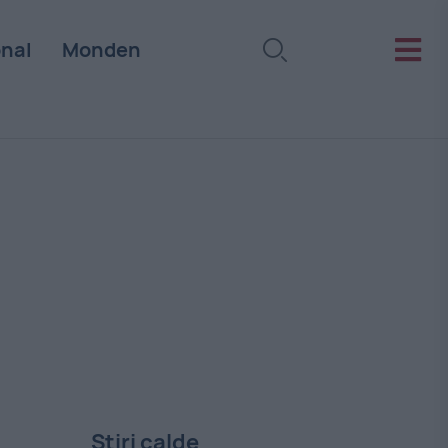
onal
Monden
Stiri calde