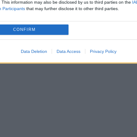
. This information may also be disclosed by us to third parties on the
IA
Participants
that may further disclose it to other third parties.
n fața lui Manchester City, joc în urma căruia
În 2017, arădeanul a ieșit în evidență și după
CONFIRM
t în urma căruia „ceasornicarii”, după ce în tur s
mpionatul Mondial din Rusia.
Data Deletion
Data Access
Privacy Policy