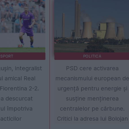
SPORT
POLITICA
șin, integralist
PSD cere activarea
ul amical Real
mecanismului european d
Fiorentina 2-2.
urgență pentru energie și
a descurcat
susține menținerea
rul împotriva
centralelor pe cărbune.
acticilor
Critici la adresa lui Bolojan