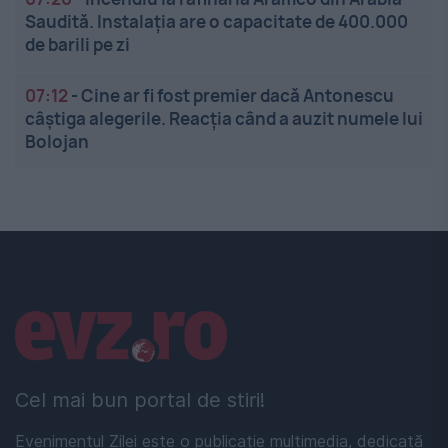
Saudită. Instalația are o capacitate de 400.000
de barili pe zi
07:12
-
Cine ar fi fost premier dacă Antonescu
câștiga alegerile. Reacția când a auzit numele lui
Bolojan
Linkuri utile
Cel mai bun portal de stiri!
Evenimentul Zilei este o publicație multimedia, dedicată