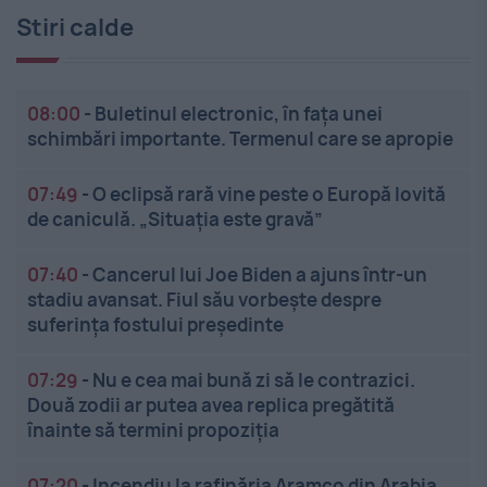
Stiri calde
08:00
-
Buletinul electronic, în fața unei
schimbări importante. Termenul care se apropie
07:49
-
O eclipsă rară vine peste o Europă lovită
de caniculă. „Situația este gravă”
07:40
-
Cancerul lui Joe Biden a ajuns într-un
stadiu avansat. Fiul său vorbește despre
suferința fostului președinte
07:29
-
Nu e cea mai bună zi să le contrazici.
Două zodii ar putea avea replica pregătită
înainte să termini propoziția
07:20
-
Incendiu la rafinăria Aramco din Arabia