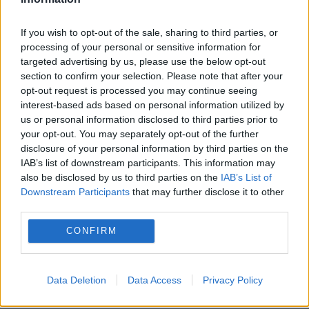
„SkySports”, fundașul român va fi
If you wish to opt-out of the sale, sharing to third parties, or
împrumutat la gruparea din capitala...
processing of your personal or sensitive information for
targeted advertising by us, please use the below opt-out
section to confirm your selection. Please note that after your
opt-out request is processed you may continue seeing
interest-based ads based on personal information utilized by
us or personal information disclosed to third parties prior to
your opt-out. You may separately opt-out of the further
Programul transmisiunilor sportive de
disclosure of your personal information by third parties on the
miercuri, 10 decembrie
IAB’s list of downstream participants. This information may
also be disclosed by us to third parties on the
IAB’s List of
10 DECEMBRIE 2014
Downstream Participants
that may further disclose it to other
third parties.
EVZ vă prezintă evenimentele sportive ce
CONFIRM
vor putea fi urmărite pe micul ecran 21.45 -
Digi Sport 1 - FOTBAL Barcelona - PSG
Data Deletion
Data Access
Privacy Policy
21.45 - Digi Sport 3 - FOTBAL...