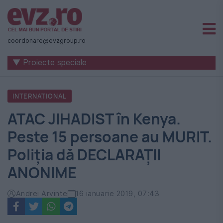
Știri
naționale
coordonare@evzgroup.ro
și
▼ Proiecte speciale
internaționale
|
INTERNATIONAL
România
ATAC JIHADIST în Kenya.
-
Peste 15 persoane au MURIT.
Evenimentul
Poliția dă DECLARAȚII
Zilei
ANONIME
Andrei Arvinte
16 ianuarie 2019, 07:43