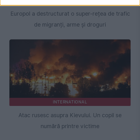
Lovitură majoră în Mediterana de Vest:
Europol a destructurat o super-rețea de trafic
de migranți, arme și droguri
INTERNATIONAL
Atac rusesc asupra Kievului. Un copil se
numără printre victime