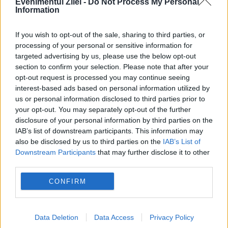
Evenimentul Zilei -
Do Not Process My Personal
POLITICA
Information
PSD cere activarea mecanismului european
If you wish to opt-out of the sale, sharing to third parties, or
processing of your personal or sensitive information for
de urgență pentru energie și susține
targeted advertising by us, please use the below opt-out
menținerea centralelor pe cărbune. Critici la
section to confirm your selection. Please note that after your
opt-out request is processed you may continue seeing
adresa lui Bolojan
interest-based ads based on personal information utilized by
us or personal information disclosed to third parties prior to
your opt-out. You may separately opt-out of the further
disclosure of your personal information by third parties on the
IAB’s list of downstream participants. This information may
also be disclosed by us to third parties on the
IAB’s List of
Downstream Participants
that may further disclose it to other
third parties.
CONFIRM
SOCIAL
Data Deletion
Data Access
Privacy Policy