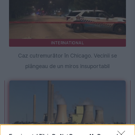
INTERNATIONAL
Caz cutremurător în Chicago. Vecinii se
plângeau de un miros insuportabil