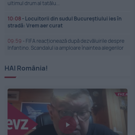
ultimul drum al tatălu...
10:08
-
Locuitorii din sudul Bucureștiului ies în
stradă: Vrem aer curat
09:59
-
FIFA reacționează după dezvăluirile despre
Infantino. Scandalul ia amploare înaintea alegerilor
HAI România!