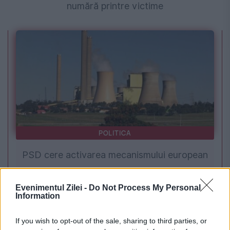
numără printre victime
POLITICA
PSD cere activarea mecanismului european
de urgență pentru energie și susține
Evenimentul Zilei -
Do Not Process My Personal
menținerea centralelor pe cărbune. Critici la
Information
adresa lui Bolojan
If you wish to opt-out of the sale, sharing to third parties, or