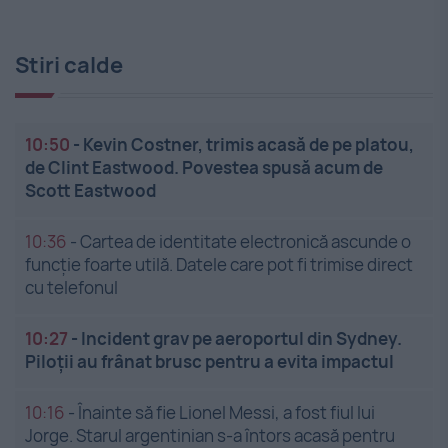
Stiri calde
10:50
-
Kevin Costner, trimis acasă de pe platou,
de Clint Eastwood. Povestea spusă acum de
Scott Eastwood
10:36
-
Cartea de identitate electronică ascunde o
funcție foarte utilă. Datele care pot fi trimise direct
cu telefonul
10:27
-
Incident grav pe aeroportul din Sydney.
Piloții au frânat brusc pentru a evita impactul
10:16
-
Înainte să fie Lionel Messi, a fost fiul lui
Jorge. Starul argentinian s-a întors acasă pentru