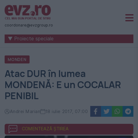
Știri
naționale
coordonare@evzgroup.ro
și
▼ Proiecte speciale
internaționale
|
MONDEN
România
Atac DUR în lumea
-
MONDENĂ: E un COCALAR
Evenimentul
PENIBIL
Zilei
Andrei Marian
18 iulie 2017, 07:00
COMENTEAZĂ ȘTIREA