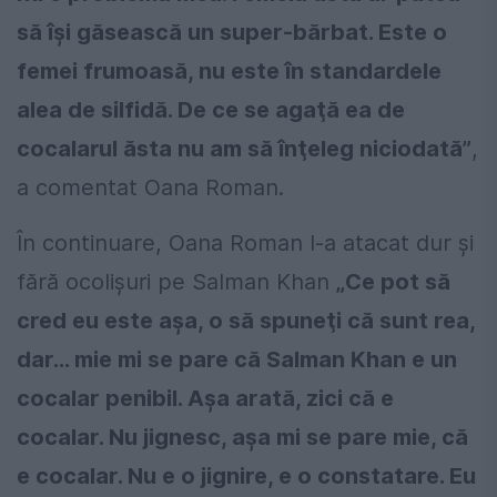
să îşi găsească un super-bărbat. Este o
femei frumoasă, nu este în standardele
alea de silfidă. De ce se agaţă ea de
cocalarul ăsta nu am să înţeleg niciodată”
,
a comentat Oana Roman.
În continuare, Oana Roman l-a atacat dur și
fără ocolișuri pe Salman Khan
„Ce pot să
cred eu este aşa, o să spuneţi că sunt rea,
dar... mie mi se pare că Salman Khan e un
cocalar penibil. Aşa arată, zici că e
cocalar. Nu jignesc, aşa mi se pare mie, că
e cocalar. Nu e o jignire, e o constatare. Eu