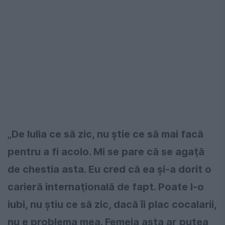
„De Iulia ce să zic, nu ştie ce să mai facă
pentru a fi acolo. Mi se pare că se agaţă
de chestia asta. Eu cred că ea şi-a dorit o
carieră internaţională de fapt. Poate l-o
iubi, nu ştiu ce să zic, dacă îi plac cocalarii,
nu e problema mea. Femeia asta ar putea