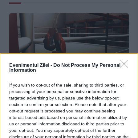
Evenimentul Zilei -
Do Not Process My Personal
Information
JUSTITIE
If you wish to opt-out of the sale, sharing to third parties, or
Petrică Paraschiv, primul român campion
processing of your personal or sensitive information for
mondial la box profesionist, a ajuns din nou
targeted advertising by us, please use the below opt-out
section to confirm your selection. Please note that after your
după gratii. Ce pedeapsă execută
opt-out request is processed you may continue seeing
interest-based ads based on personal information utilized by
us or personal information disclosed to third parties prior to
your opt-out. You may separately opt-out of the further
disclosure of your personal information by third parties on the