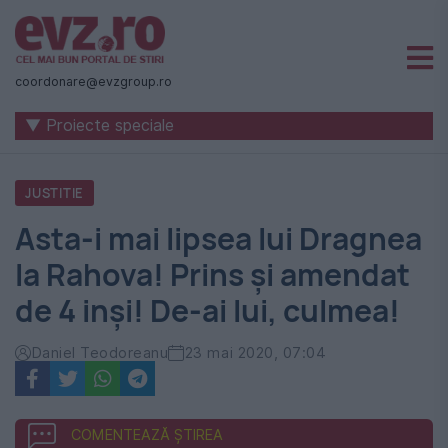
Știri
naționale
coordonare@evzgroup.ro
și
▼ Proiecte speciale
internaționale
|
JUSTITIE
România
Asta-i mai lipsea lui Dragnea
-
la Rahova! Prins şi amendat
Evenimentul
de 4 inşi! De-ai lui, culmea!
Zilei
Daniel Teodoreanu
23 mai 2020, 07:04
COMENTEAZĂ ȘTIREA