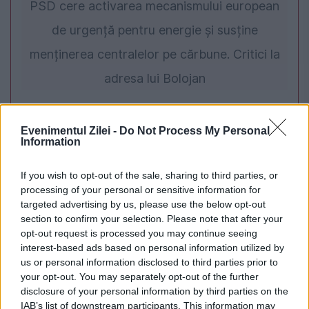
PSD cere activarea mecanismului european
de urgență pentru energie și susține
menținerea centralelor pe cărbune. Critici la
adresa lui Bolojan
Evenimentul Zilei -
Do Not Process My Personal
Information
If you wish to opt-out of the sale, sharing to third parties, or
processing of your personal or sensitive information for
targeted advertising by us, please use the below opt-out
section to confirm your selection. Please note that after your
opt-out request is processed you may continue seeing
interest-based ads based on personal information utilized by
SPORT
us or personal information disclosed to third parties prior to
your opt-out. You may separately opt-out of the further
Tragere la sorți favorabilă pentru
disclosure of your personal information by third parties on the
Universitatea Craiova. Adversar accesibil în
IAB’s list of downstream participants. This information may