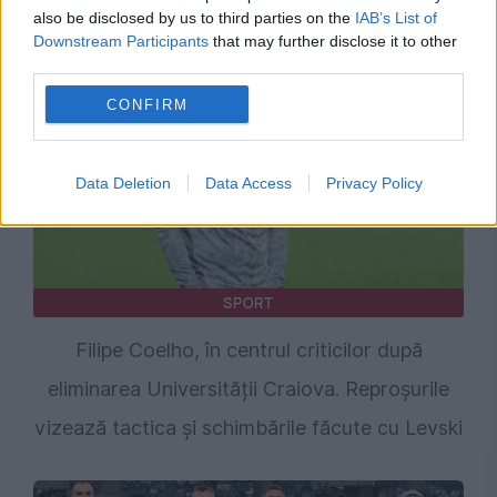
also be disclosed by us to third parties on the
IAB’s List of
play-off-ul Europa League
Downstream Participants
that may further disclose it to other
third parties.
CONFIRM
Data Deletion
Data Access
Privacy Policy
SPORT
Filipe Coelho, în centrul criticilor după
eliminarea Universității Craiova. Reproșurile
vizează tactica și schimbările făcute cu Levski