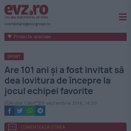
Știri
naționale
coordonare@evzgroup.ro
și
▼ Proiecte speciale
internaționale
|
SPORT
România
Are 101 ani și a fost invitat să
-
dea lovitura de începre la
Evenimentul
jocul echipei favorite
Zilei
Andrei Călin
29 septembrie 2014, 14:33
COMENTEAZĂ ȘTIREA