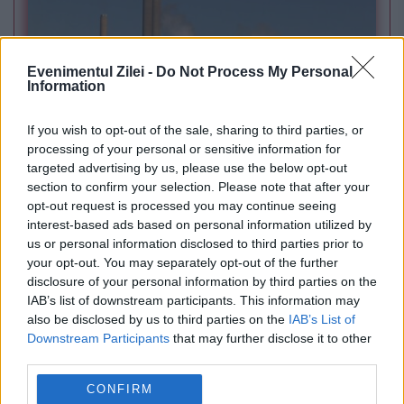
Evenimentul Zilei -
Do Not Process My Personal
Information
If you wish to opt-out of the sale, sharing to third parties, or
processing of your personal or sensitive information for
POLITICA
targeted advertising by us, please use the below opt-out
section to confirm your selection. Please note that after your
PSD cere activarea mecanismului european
opt-out request is processed you may continue seeing
de urgență pentru energie și susține
interest-based ads based on personal information utilized by
us or personal information disclosed to third parties prior to
menținerea centralelor pe cărbune. Critici la
your opt-out. You may separately opt-out of the further
disclosure of your personal information by third parties on the
adresa lui Bolojan
IAB’s list of downstream participants. This information may
also be disclosed by us to third parties on the
IAB’s List of
Downstream Participants
that may further disclose it to other
third parties.
CONFIRM