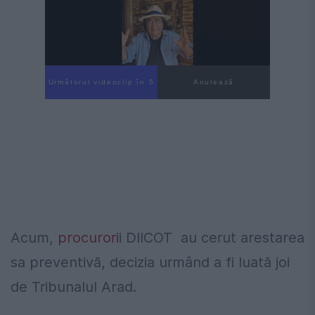
Următorul videoclip în 4
Anulează
Acum,
procurori
i DIICOT au cerut arestarea
sa preventivă, decizia urmând a fi luată joi
de Tribunalul Arad.