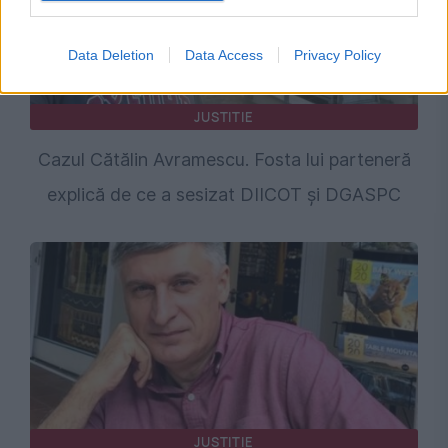
Data Deletion
Data Access
Privacy Policy
JUSTITIE
Cazul Cătălin Avramescu. Fosta lui parteneră
explică de ce a sesizat DIICOT și DGASPC
JUSTITIE