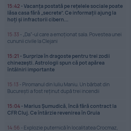
15:42
-
Vacanța postată pe rețelele sociale poate
lăsa casa fără „secrete”. Ce informații ajung la
hoți și infractorii cibern...
15:33
-
„Da”-ul care a emoționat sala. Povestea unei
cununii civile la Clejani
15:21
-
Surprize în dragoste pentru trei zodii
chinezești. Astrologii spun că pot apărea
întâlniri importante
15:13
-
Piromanul din Iuliu Maniu. Un bărbat din
București a fost reținut după trei incendii
15:04
-
Marius Șumudică, încă fără contract la
CFR Cluj. Ce întârzie revenirea în Gruia
14:56
-
Explozie puternică în localitatea Crocmaz,