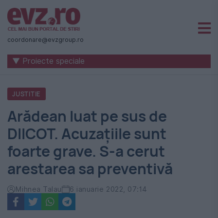
Știri
naționale
coordonare@evzgroup.ro
și
▼ Proiecte speciale
internaționale
|
JUSTITIE
România
Arădean luat pe sus de
-
DIICOT. Acuzațiile sunt
Evenimentul
foarte grave. S-a cerut
Zilei
arestarea sa preventivă
Mihnea Talau
6 ianuarie 2022, 07:14