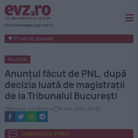
Știri
naționale
coordonare@evzgroup.ro
și
▼ Proiecte speciale
internaționale
|
POLITICA
România
Anunțul făcut de PNL, după
-
decizia luată de magistrații
Evenimentul
de la Tribunalul București
Zilei
Nicolae Comănescu
8 iulie 2026, 20:42
COMENTEAZĂ ȘTIREA