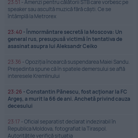
23:51
-
Amenzi pentru călătorii STB care vorbesc pe
speaker sau ascultă muzică fără căști. Ce se
întâmplă la Metrorex
23:40
-
Înmormântare secretă la Moscova: Un
general rus, presupusă victimă în tentativa de
asasinat asupra lui Aleksandr Ceiko
23:36
-
Opoziția încearcă suspendarea Maiei Sandu.
Președinta spune că în spatele demersului se află
interesele Kremlinului
23:26
-
Constantin Pănescu, fost acționar la FC
Argeș, a murit la 66 de ani. Anchetă privind cauza
decesului
23:17
-
Oficial separatist declarat indezirabil în
Republica Moldova, fotografiat la Tiraspol.
Autoritățile verifică situația