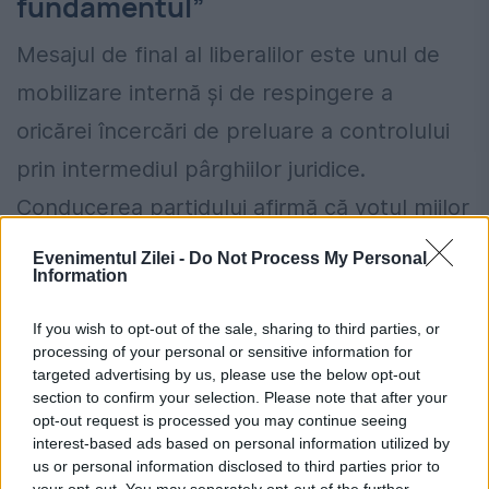
fundamentul”
Mesajul de final al liberalilor este unul de
mobilizare internă și de respingere a
oricărei încercări de preluare a controlului
prin intermediul pârghiilor juridice.
Conducerea partidului afirmă că votul miilor
de delegați nu poate fi anulat de o
Evenimentul Zilei -
Do Not Process My Personal
Information
minoritate nemulțumită.
If you wish to opt-out of the sale, sharing to third parties, or
„Voință politică a PNL, exprimată
processing of your personal or sensitive information for
democratic de membrii partidului, nu poate
targeted advertising by us, please use the below opt-out
section to confirm your selection. Please note that after your
fi înlocuită prin acțiunile unei minorități și
opt-out request is processed you may continue seeing
interest-based ads based on personal information utilized by
nici刷 anulată prin interpretări neunitare și
us or personal information disclosed to third parties prior to
your opt-out. You may separately opt-out of the further