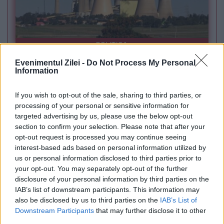
POLITICA
Evenimentul Zilei -
Do Not Process My Personal
PSD cere activarea mecanismului european
Information
de urgență pentru energie și susține
If you wish to opt-out of the sale, sharing to third parties, or
menținerea centralelor pe cărbune. Critici la
processing of your personal or sensitive information for
targeted advertising by us, please use the below opt-out
adresa lui Bolojan
section to confirm your selection. Please note that after your
opt-out request is processed you may continue seeing
interest-based ads based on personal information utilized by
us or personal information disclosed to third parties prior to
your opt-out. You may separately opt-out of the further
disclosure of your personal information by third parties on the
IAB’s list of downstream participants. This information may
also be disclosed by us to third parties on the
IAB’s List of
Downstream Participants
that may further disclose it to other
third parties.