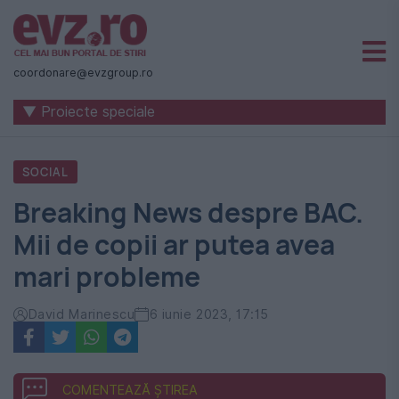
Știri
naționale
coordonare@evzgroup.ro
și
▼ Proiecte speciale
internaționale
|
SOCIAL
România
Breaking News despre BAC.
-
Mii de copii ar putea avea
Evenimentul
mari probleme
Zilei
David Marinescu
6 iunie 2023, 17:15
COMENTEAZĂ ȘTIREA