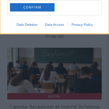
CONFIRM
SOCIAL
Câți candidați s-au înscris la sesiunea de
Data Deletion
Data Access
Privacy Policy
toamnă a examenului de Bacalaureat. Probele
încep azi
SOCIAL
Calendar Bacalaureat de toamnă. Încheierea