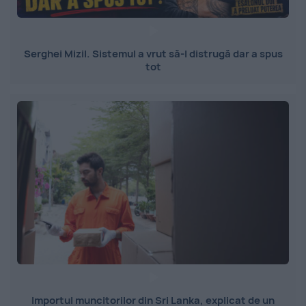
Serghei Mizil. Sistemul a vrut să-l distrugă dar a spus
tot
Importul muncitorilor din Sri Lanka, explicat de un