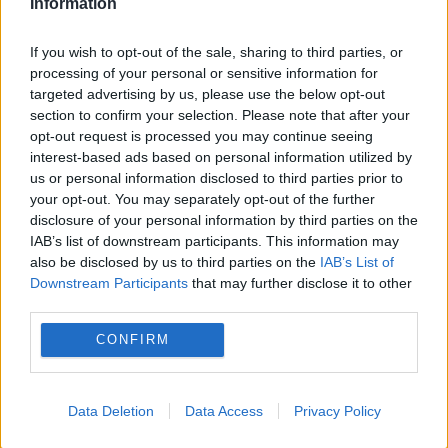
Information
de urgență pentru energie și susține
If you wish to opt-out of the sale, sharing to third parties, or
menținerea centralelor pe cărbune. Critici la
processing of your personal or sensitive information for
targeted advertising by us, please use the below opt-out
adresa lui Bolojan
section to confirm your selection. Please note that after your
opt-out request is processed you may continue seeing
interest-based ads based on personal information utilized by
us or personal information disclosed to third parties prior to
your opt-out. You may separately opt-out of the further
disclosure of your personal information by third parties on the
IAB’s list of downstream participants. This information may
also be disclosed by us to third parties on the
IAB’s List of
Downstream Participants
that may further disclose it to other
third parties.
CONFIRM
INTERNATIONAL
Decizia luată de SUA schimbă din nou
Data Deletion
Data Access
Privacy Policy
războiul din Ucraina. Efectele se văd deja în