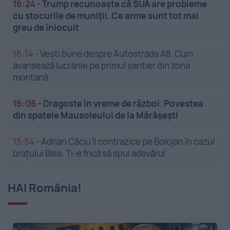
16:24
-
Trump recunoaște că SUA are probleme
cu stocurile de muniții. Ce arme sunt tot mai
greu de înlocuit
16:14
-
Vești bune despre Autostrada A8. Cum
avansează lucrările pe primul șantier din zona
montană
16:06
-
Dragoste în vreme de război. Povestea
din spatele Mausoleului de la Mărășești
15:54
-
Adrian Câciu îl contrazice pe Bolojan în cazul
brațului Bala: Ți-e frică să spui adevărul
HAI România!