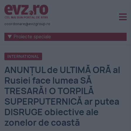
Știri
naționale
coordonare@evzgroup.ro
și
▼ Proiecte speciale
internaționale
|
INTERNATIONAL
România
ANUNȚUL de ULTIMĂ ORĂ al
-
Rusiei face lumea SĂ
Evenimentul
TRESARĂ! O TORPILĂ
Zilei
SUPERPUTERNICĂ ar putea
DISRUGE obiective ale
zonelor de coastă