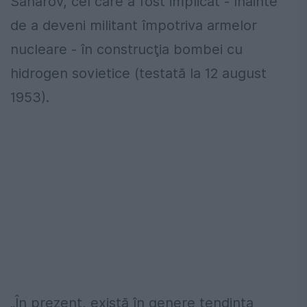
Saharov, cel care a fost implicat - înainte
de a deveni militant împotriva armelor
nucleare - în construcţia bombei cu
hidrogen sovietice (testată la 12 august
1953).
„În prezent, există în genere tendinţa