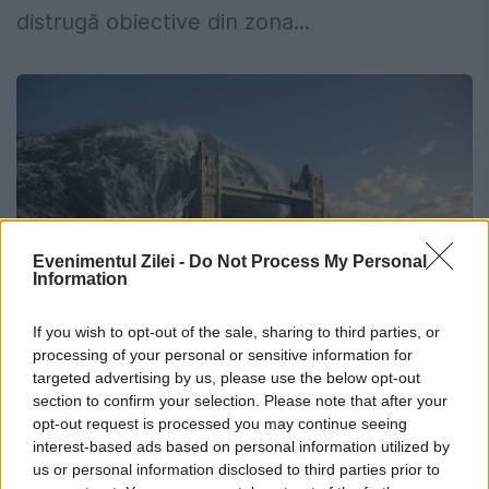
distrugă obiective din zona...
Evenimentul Zilei -
Do Not Process My Personal
Information
If you wish to opt-out of the sale, sharing to third parties, or
processing of your personal or sensitive information for
VALUL MONSTRUOS. Un GIGANT de 24
targeted advertising by us, please use the below opt-out
section to confirm your selection. Please note that after your
de METRI ÎNĂLȚIME lovește COASTA. A
opt-out request is processed you may continue seeing
SPARTE toate RECORDURILE
interest-based ads based on personal information utilized by
us or personal information disclosed to third parties prior to
11 MAI 2018