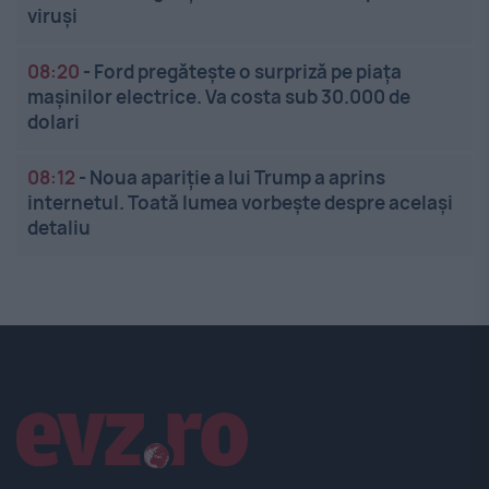
viruși
08:20
-
Ford pregătește o surpriză pe piața
mașinilor electrice. Va costa sub 30.000 de
dolari
08:12
-
Noua apariție a lui Trump a aprins
internetul. Toată lumea vorbește despre același
detaliu
Linkuri utile