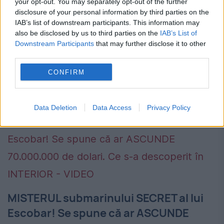
your opt-out. You may separately opt-out of the further
disclosure of your personal information by third parties on the
Cel mai mare val înregistrat vreodată în
IAB’s list of downstream participants. This information may
also be disclosed by us to third parties on the
IAB’s List of
emisfera sudică a planetei a lovit Noua
Downstream Participants
that may further disclose it to other
Zeelandă. Gigantul măsura 23,8 metri
third parties.
înălțime și a fost înregistrat după o furtună
CONFIRM
produsă în sudul...
Data Deletion
Data Access
Privacy Policy
MISTERUL submarinului SECRET al lui
Escobar! Se spune că ar ASCUNDE