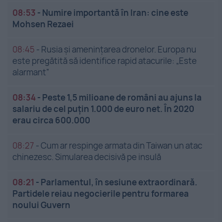
08:53
-
Numire importantă în Iran: cine este
Mohsen Rezaei
08:45
-
Rusia și amenințarea dronelor. Europa nu
este pregătită să identifice rapid atacurile: „Este
alarmant”
08:34
-
Peste 1,5 milioane de români au ajuns la
salariu de cel puțin 1.000 de euro net. În 2020
erau circa 600.000
08:27
-
Cum ar respinge armata din Taiwan un atac
chinezesc. Simularea decisivă pe insulă
08:21
-
Parlamentul, în sesiune extraordinară.
Partidele reiau negocierile pentru formarea
noului Guvern