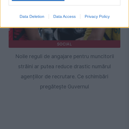
Data Deletion
Data Access
Privacy Policy
SOCIAL
Noile reguli de angajare pentru muncitorii
străini ar putea reduce drastic numărul
agențiilor de recrutare. Ce schimbări
pregătește Guvernul