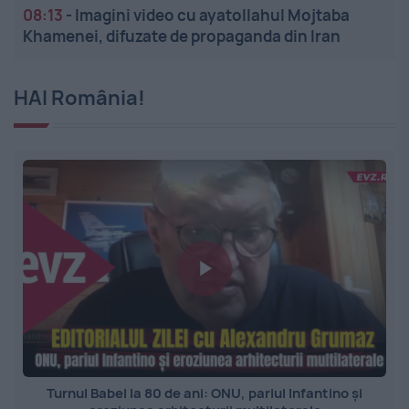
08:13
-
Imagini video cu ayatollahul Mojtaba
Khamenei, difuzate de propaganda din Iran
HAI România!
Turnul Babel la 80 de ani: ONU, pariul Infantino și