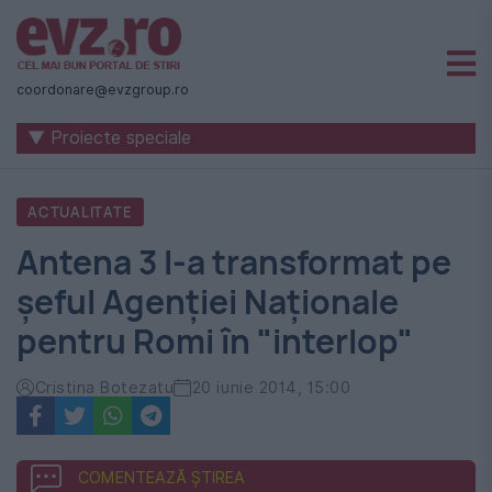
Știri
naționale
coordonare@evzgroup.ro
și
▼ Proiecte speciale
internaționale
|
ACTUALITATE
România
Antena 3 l-a transformat pe
-
şeful Agenţiei Naţionale
Evenimentul
pentru Romi în "interlop"
Zilei
Cristina Botezatu
20 iunie 2014, 15:00
COMENTEAZĂ ȘTIREA