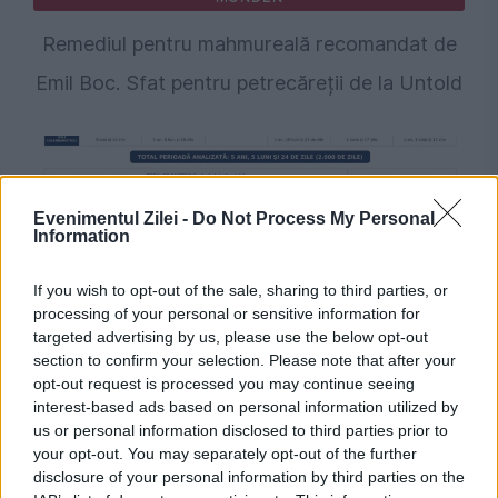
Remediul pentru mahmureală recomandat de
Emil Boc. Sfat pentru petrecăreții de la Untold
Evenimentul Zilei -
Do Not Process My Personal
Information
If you wish to opt-out of the sale, sharing to third parties, or
processing of your personal or sensitive information for
targeted advertising by us, please use the below opt-out
POLITICA
section to confirm your selection. Please note that after your
opt-out request is processed you may continue seeing
Adevărul despre PNRR. USR a conceput
interest-based ads based on personal information utilized by
us or personal information disclosed to third parties prior to
jaloanele prost trasate. PNL și PSD, eforturi
your opt-out. You may separately opt-out of the further
disclosure of your personal information by third parties on the
de gestionare și schimbare