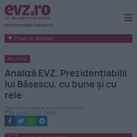
Știri
naționale
coordonare@evzgroup.ro
și
▼ Proiecte speciale
internaționale
|
POLITICA
România
Analiză EVZ. Prezidențiabilii
-
lui Băsescu, cu bune și cu
Evenimentul
rele
Zilei
Andreea Udrea, consultant politic
18 aprilie 2014, 00:00