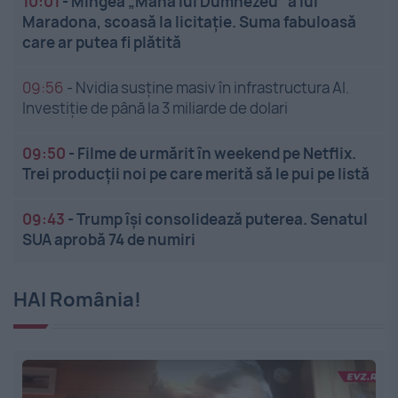
10:01
-
Mingea „Mâna lui Dumnezeu” a lui
Maradona, scoasă la licitație. Suma fabuloasă
care ar putea fi plătită
09:56
-
Nvidia susține masiv în infrastructura AI.
Investiție de până la 3 miliarde de dolari
09:50
-
Filme de urmărit în weekend pe Netflix.
Trei producții noi pe care merită să le pui pe listă
09:43
-
Trump își consolidează puterea. Senatul
SUA aprobă 74 de numiri
HAI România!