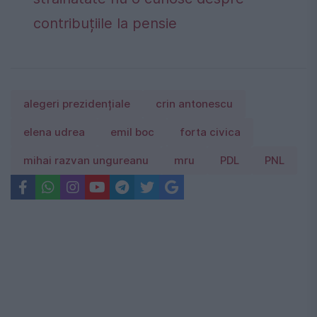
contribuțiile la pensie
alegeri prezidențiale
crin antonescu
elena udrea
emil boc
forta civica
mihai razvan ungureanu
mru
PDL
PNL