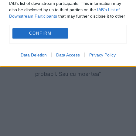
IAB’s list of downstream participants. This information may
also be disclosed by us to third parties on the
IAB’s List of
Downstream Participants
that may further disclose it to other
third parties.
CONFIRM
MONDEN
Robert Turcescu spune că primește
Data Deletion
Data Access
Privacy Policy
amenințări în mod repetat: „Cu bătaia,
probabil. Sau cu moartea”