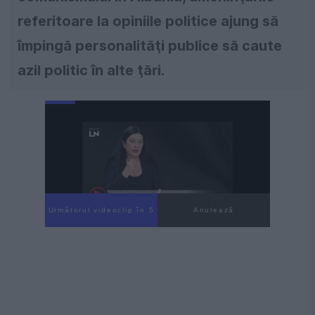
referitoare la opiniile politice ajung să
împingă personalităţi publice să caute
azil politic în alte ţări.
Următorul videoclip în 4
Anulează