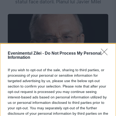
statul face datorii. Planul lui Javier Milei
Evenimentul Zilei -
Do Not Process My Personal
Information
INVITATII EVZ
If you wish to opt-out of the sale, sharing to third parties, or
processing of your personal or sensitive information for
La un an de la plecarea dintre noi a
targeted advertising by us, please use the below opt-out
Președintelui Ion Iliescu
section to confirm your selection. Please note that after your
opt-out request is processed you may continue seeing
interest-based ads based on personal information utilized by
us or personal information disclosed to third parties prior to
your opt-out. You may separately opt-out of the further
disclosure of your personal information by third parties on the