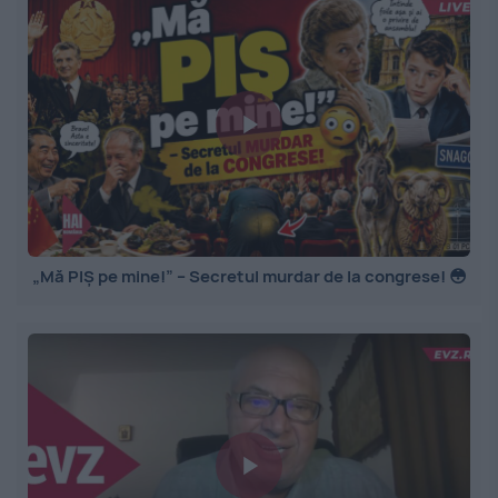
„Mă PIȘ pe mine!” – Secretul murdar de la congrese! 😳