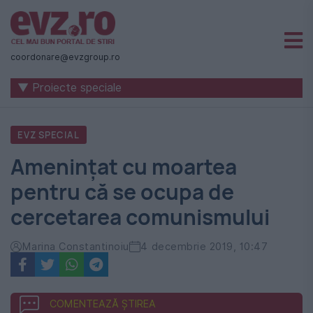
Știri
naționale
coordonare@evzgroup.ro
și
▼ Proiecte speciale
internaționale
|
EVZ SPECIAL
România
Ameninţat cu moartea
-
pentru că se ocupa de
Evenimentul
cercetarea comunismului
Zilei
Marina Constantinoiu
4 decembrie 2019, 10:47
COMENTEAZĂ ȘTIREA