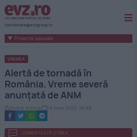
Știri
naționale
coordonare@evzgroup.ro
și
▼ Proiecte speciale
internaționale
|
VREMEA
România
Alertă de tornadă în
-
România. Vreme severă
Evenimentul
anunțată de ANM
Zilei
Andrei Arvinte
24 iunie 2025, 19:48
COMENTEAZĂ ȘTIREA