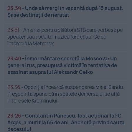
23:59
-
Unde să mergi în vacanță după 15 august.
Șase destinații de neratat
23:51
-
Amenzi pentru călătorii STB care vorbesc pe
speaker sau ascultă muzică fără căști. Ce se
întâmplă la Metrorex
23:40
-
Înmormântare secretă la Moscova: Un
general rus, presupusă victimă în tentativa de
asasinat asupra lui Aleksandr Ceiko
23:36
-
Opoziția încearcă suspendarea Maiei Sandu.
Președinta spune că în spatele demersului se află
interesele Kremlinului
23:26
-
Constantin Pănescu, fost acționar la FC
Argeș, a murit la 66 de ani. Anchetă privind cauza
decesului