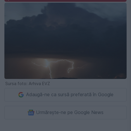
Sursa foto: Arhiva EVZ
Adaugă-ne ca sursă preferată în Google
Urmărește-ne pe Google News