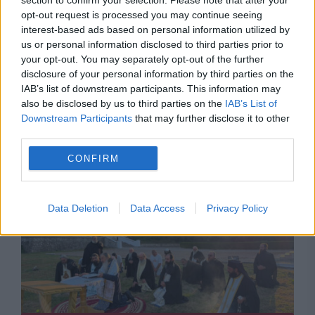
section to confirm your selection. Please note that after your
opt-out request is processed you may continue seeing
interest-based ads based on personal information utilized by
us or personal information disclosed to third parties prior to
your opt-out. You may separately opt-out of the further
disclosure of your personal information by third parties on the
IAB’s list of downstream participants. This information may
also be disclosed by us to third parties on the
IAB’s List of
Downstream Participants
that may further disclose it to other
Recomandările noastre
third parties.
CONFIRM
Data Deletion
Data Access
Privacy Policy