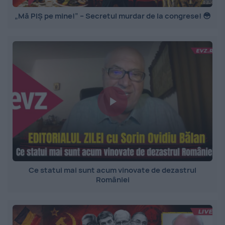
„Mă PIȘ pe mine!” – Secretul murdar de la congrese! 😳
Ce statui mai sunt acum vinovate de dezastrul
României