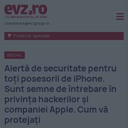
Știri
naționale
coordonare@evzgroup.ro
și
▼ Proiecte speciale
internaționale
|
SOCIAL
România
Alertă de securitate pentru
-
toți posesorii de iPhone.
Evenimentul
Sunt semne de întrebare în
Zilei
privința hackerilor și
companiei Apple. Cum vă
protejați