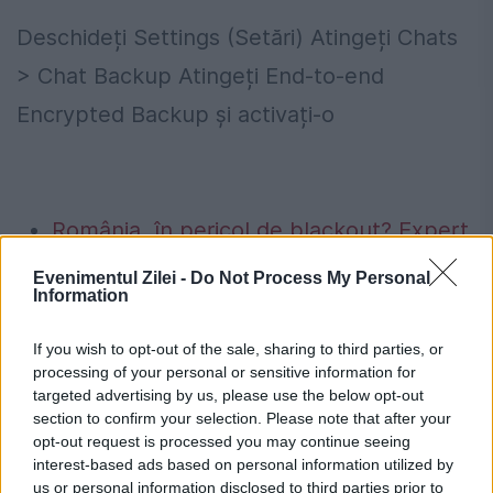
Deschideți Settings (Setări) Atingeți Chats
> Chat Backup Atingeți End-to-end
Encrypted Backup și activați-o
România, în pericol de blackout? Expert
în energie: „Trebuie să accelerăm cât se
Evenimentul Zilei -
Do Not Process My Personal
Information
poate de repede acele investiții”
Cum verifici dacă ai datorii la Primărie?
If you wish to opt-out of the sale, sharing to third parties, or
processing of your personal or sensitive information for
Metoda prin care afli online dacă ai
targeted advertising by us, please use the below opt-out
section to confirm your selection. Please note that after your
restanțe la taxe și impozite
opt-out request is processed you may continue seeing
interest-based ads based on personal information utilized by
us or personal information disclosed to third parties prior to