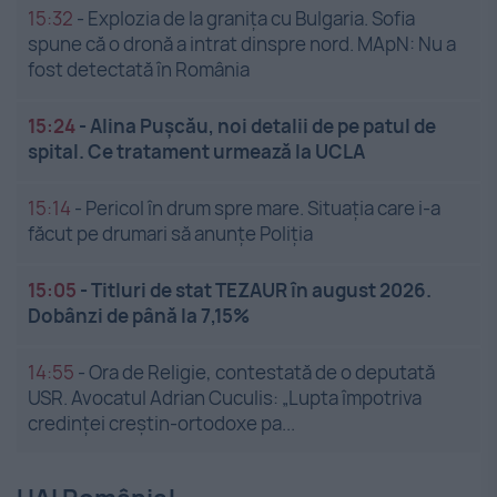
15:32
-
Explozia de la granița cu Bulgaria. Sofia
spune că o dronă a intrat dinspre nord. MApN: Nu a
fost detectată în România
15:24
-
Alina Pușcău, noi detalii de pe patul de
spital. Ce tratament urmează la UCLA
15:14
-
Pericol în drum spre mare. Situația care i-a
făcut pe drumari să anunțe Poliția
15:05
-
Titluri de stat TEZAUR în august 2026.
Dobânzi de până la 7,15%
14:55
-
Ora de Religie, contestată de o deputată
USR. Avocatul Adrian Cuculis: „Lupta împotriva
credinței creștin-ortodoxe pa...