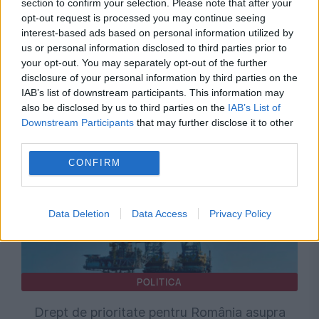
section to confirm your selection. Please note that after your
opt-out request is processed you may continue seeing
POLITICA
interest-based ads based on personal information utilized by
us or personal information disclosed to third parties prior to
Revenirea la gazul rusesc, o invenție a lui
your opt-out. You may separately opt-out of the further
disclosure of your personal information by third parties on the
Dodon. Infrastructura de gaze a Republicii
IAB’s list of downstream participants. This information may
Moldova și populismul politic
also be disclosed by us to third parties on the
IAB’s List of
Downstream Participants
that may further disclose it to other
third parties.
CONFIRM
Data Deletion
Data Access
Privacy Policy
POLITICA
Drept de prioritate pentru România asupra