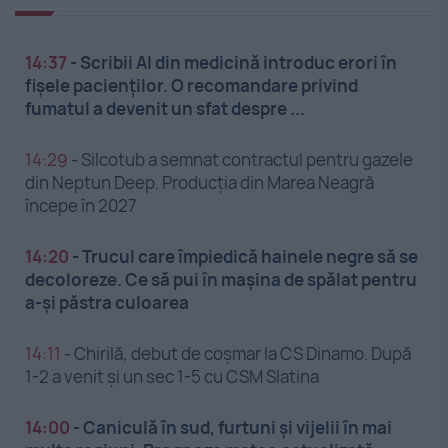
14:37
-
Scribii AI din medicină introduc erori în
fișele pacienților. O recomandare privind
fumatul a devenit un sfat despre ...
14:29
-
Silcotub a semnat contractul pentru gazele
din Neptun Deep. Producția din Marea Neagră
începe în 2027
14:20
-
Trucul care împiedică hainele negre să se
decoloreze. Ce să pui în mașina de spălat pentru
a-și păstra culoarea
14:11
-
Chirilă, debut de coșmar la CS Dinamo. După
1-2 a venit și un sec 1-5 cu CSM Slatina
14:00
-
Caniculă în sud, furtuni și vijelii în mai