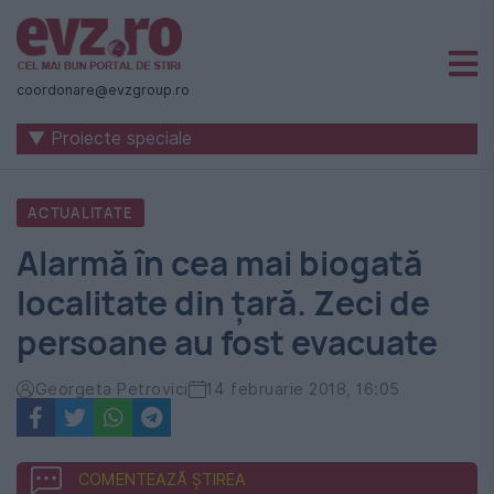
Știri
naționale
coordonare@evzgroup.ro
și
▼ Proiecte speciale
internaționale
|
ACTUALITATE
România
Alarmă în cea mai biogată
-
localitate din țară. Zeci de
Evenimentul
persoane au fost evacuate
Zilei
Georgeta Petrovici
14 februarie 2018, 16:05
COMENTEAZĂ ȘTIREA