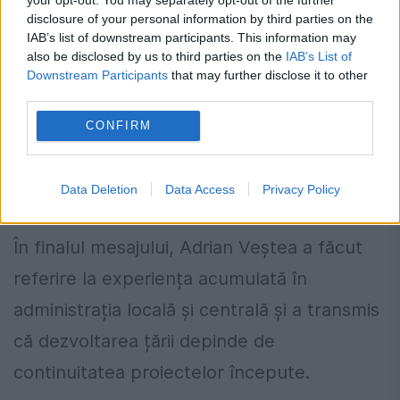
județene, consilieri locali și județeni - care
disclosure of your personal information by third parties on the
IAB’s list of downstream participants. This information may
duc, zi de zi, administrația acestei țări mai
also be disclosed by us to third parties on the
IAB’s List of
aproape de oameni. Acești oameni au
Downstream Participants
that may further disclose it to other
third parties.
nevoie, la centru, de un partid care nu îi
CONFIRM
abandonează la jumătatea drumului.”
„România are nevoie de
Data Deletion
Data Access
Privacy Policy
stabilitate”
În finalul mesajului, Adrian Veștea a făcut
referire la experiența acumulată în
administrația locală și centrală și a transmis
că dezvoltarea țării depinde de
continuitatea proiectelor începute.