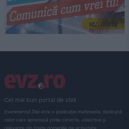
Linkuri utile
Cel mai bun portal de stiri!
Evenimentul Zilei este o publicație multimedia, dedicată
celor care apreciază știrile corecte, obiective și
relevante din toate domeniile de activitate