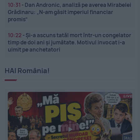
10:31
-
Dan Andronic, analiză pe averea Mirabelei
Grădinaru: „N-am găsit imperiul financiar
promis”
10:22
-
Și-a ascuns tatăl mort într-un congelator
timp de doi ani și jumătate. Motivul invocat i-a
uimit pe anchetatori
HAI România!