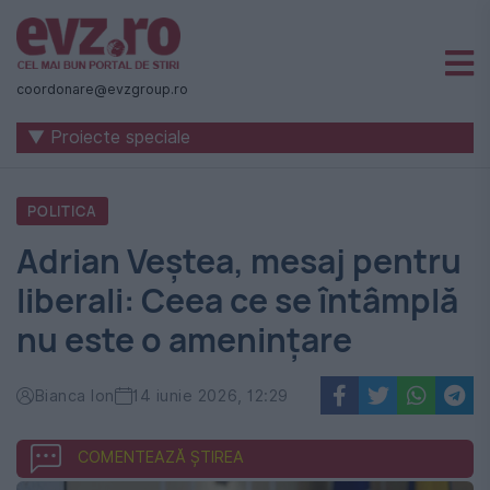
Știri
naționale
coordonare@evzgroup.ro
și
▼ Proiecte speciale
internaționale
|
POLITICA
România
Adrian Veștea, mesaj pentru
-
liberali: Ceea ce se întâmplă
Evenimentul
nu este o amenințare
Zilei
Bianca Ion
14 iunie 2026, 12:29
COMENTEAZĂ ȘTIREA