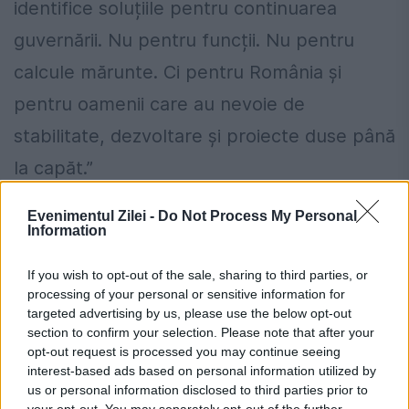
identifice soluțiile pentru continuarea
guvernării. Nu pentru funcții. Nu pentru
calcule mărunte. Ci pentru România și
pentru oamenii care au nevoie de
stabilitate, dezvoltare și proiecte duse până
la capăt.”
Acesta a argumentat că deciziile luate la
Evenimentul Zilei -
Do Not Process My Personal
Information
nivel central au impact direct asupra
administrațiilor locale conduse de
If you wish to opt-out of the sale, sharing to third parties, or
processing of your personal or sensitive information for
reprezentanți ai partidului.
targeted advertising by us, please use the below opt-out
section to confirm your selection. Please note that after your
opt-out request is processed you may continue seeing
„Acest lucru este important pentru aleșii
interest-based ads based on personal information utilized by
locali liberali - primari, președinți de consilii
us or personal information disclosed to third parties prior to
your opt-out. You may separately opt-out of the further