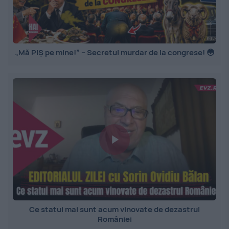
„Mă PIȘ pe mine!” – Secretul murdar de la congrese! 😳
Ce statui mai sunt acum vinovate de dezastrul
României