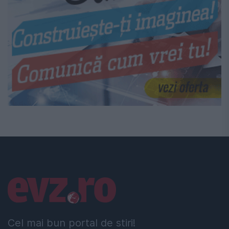
Linkuri utile
Cel mai bun portal de stiri!