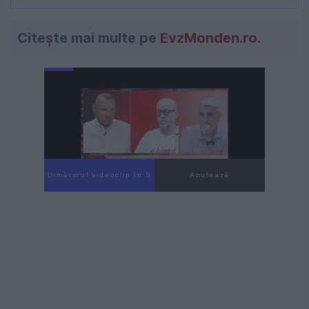
Citește mai multe pe
EvzMonden.ro
.
Următorul videoclip în 4
Anulează