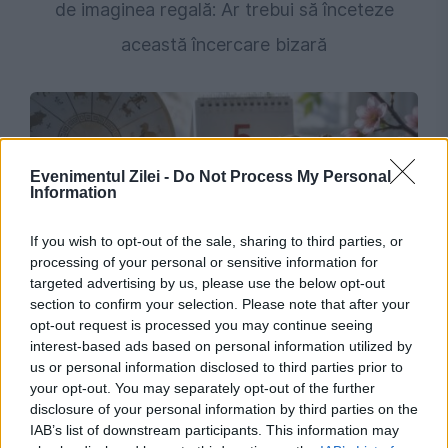
de imaginea regală: Ar trebui să înceteze
această încercare bizară
Evenimentul Zilei -
Do Not Process My Personal
Information
If you wish to opt-out of the sale, sharing to third parties, or
processing of your personal or sensitive information for
targeted advertising by us, please use the below opt-out
MONDEN
section to confirm your selection. Please note that after your
opt-out request is processed you may continue seeing
Patru zodii pentru care lucrurile încep să se
interest-based ads based on personal information utilized by
us or personal information disclosed to third parties prior to
așeze pe 5 august. Vești bune pentru bani,
your opt-out. You may separately opt-out of the further
carieră și dragoste
disclosure of your personal information by third parties on the
IAB’s list of downstream participants. This information may