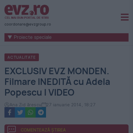
Știri
naționale
coordonare@evzgroup.ro
și
▼ Proiecte speciale
internaționale
|
ACTUALITATE
România
EXCLUSIV EVZ MONDEN.
-
Filmare INEDITĂ cu Adela
Evenimentul
Popescu | VIDEO
Zilei
Ana Zid ărescu
27 ianuarie 2014, 18:27
COMENTEAZĂ ȘTIREA