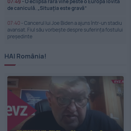
07:49
-
O eclipsă rară vine peste o Europă lovită
de caniculă. „Situația este gravă”
07:40
-
Cancerul lui Joe Biden a ajuns într-un stadiu
avansat. Fiul său vorbește despre suferința fostului
președinte
HAI România!