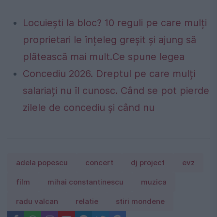
Locuiești la bloc? 10 reguli pe care mulți
proprietari le înțeleg greșit și ajung să
plătească mai mult.Ce spune legea
Concediu 2026. Dreptul pe care mulți
salariați nu îl cunosc. Când se pot pierde
zilele de concediu și când nu
adela popescu
concert
dj project
evz
film
mihai constantinescu
muzica
radu valcan
relatie
stiri mondene