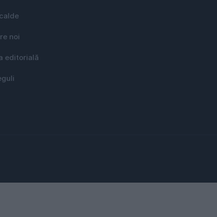
 calde
re noi
a editorială
eguli