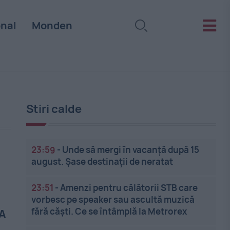
onal
Monden
Stiri calde
23:59
-
Unde să mergi în vacanță după 15
august. Șase destinații de neratat
23:51
-
Amenzi pentru călătorii STB care
vorbesc pe speaker sau ascultă muzică
fără căști. Ce se întâmplă la Metrorex
 A