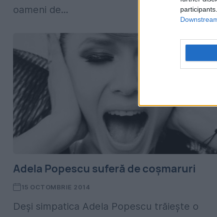
oameni de...
participants
Downstream 
Adela Popescu suferă de coșmaruri
15 OCTOMBRIE 2014
Deși simpatica Adela Popescu trăiește o