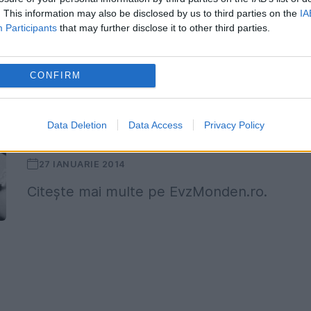
. This information may also be disclosed by us to third parties on the
IA
Participants
that may further disclose it to other third parties.
CONFIRM
EXCLUSIV EVZ MONDEN. Filmare INEDI
Data Deletion
Data Access
Privacy Policy
cu Adela Popescu | VIDEO
27 IANUARIE 2014
Citește mai multe pe EvzMonden.ro.