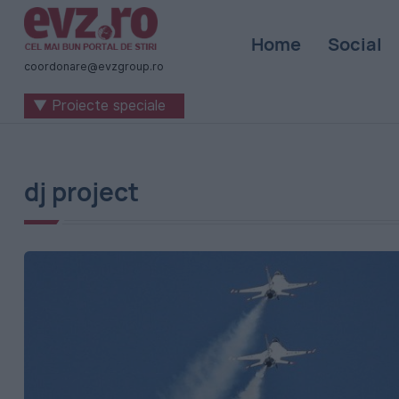
Știri
Home
Social
naționale
coordonare@evzgroup.ro
și
▼ Proiecte speciale
internaționale
|
România
dj project
-
Evenimentul
Zilei