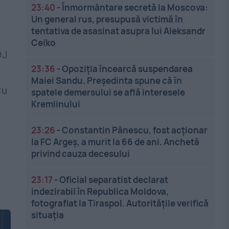
23:40
-
Înmormântare secretă la Moscova:
Un general rus, presupusă victimă în
tentativa de asasinat asupra lui Aleksandr
Ceiko
DJ
23:36
-
Opoziția încearcă suspendarea
Maiei Sandu. Președinta spune că în
Cu
spatele demersului se află interesele
Kremlinului
23:26
-
Constantin Pănescu, fost acționar
la FC Argeș, a murit la 66 de ani. Anchetă
privind cauza decesului
23:17
-
Oficial separatist declarat
indezirabil în Republica Moldova,
fotografiat la Tiraspol. Autoritățile verifică
situația