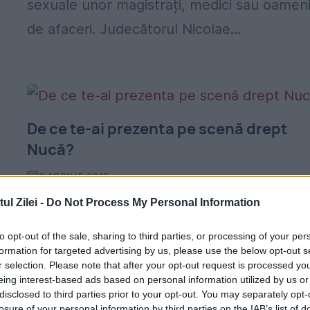
sexuale unor magistrați, medici sau oamen
de afaceri. Judecătorul Nicolae...
De ce te-ai prezenta pe scenă drept
Nucă?
2 APRILIE 2015
Se pare că, în ultima vreme, tradiția numel
l Zilei -
Do Not Process My Personal Information
de scenă precum Smiley sau CRBL sunt d
to opt-out of the sale, sharing to third parties, or processing of your per
domeniul trecutului. În prezent, acest
formation for targeted advertising by us, please use the below opt-out s
r selection. Please note that after your opt-out request is processed y
aspect este ușor trecut cu vederea dacă e
eing interest-based ads based on personal information utilized by us or
disclosed to third parties prior to your opt-out. You may separately opt-
proaspăt...
losure of your personal information by third parties on the IAB’s list of