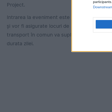
participants
Project.
Downstream 
Intrarea la eveniment este gratuită. Accesul
și vor fi asigurate locuri de parcare în apr
transport în comun va suplimenta numărul a
durata zilei.