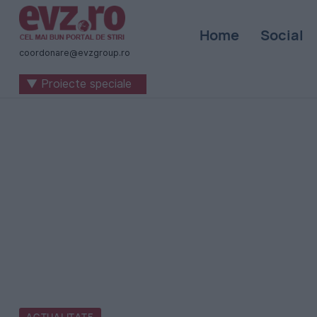
Știri
Home
Social
naționale
coordonare@evzgroup.ro
și
▼ Proiecte speciale
internaționale
|
România
-
Evenimentul
Zilei