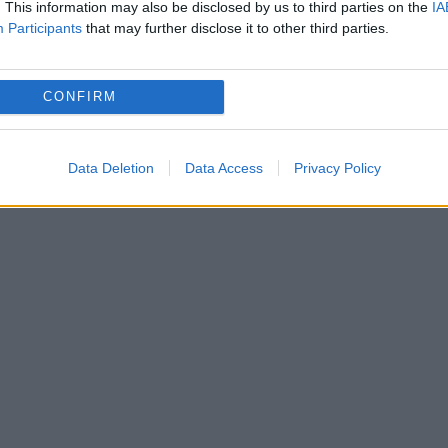
. This information may also be disclosed by us to third parties on the
IA
Participants
that may further disclose it to other third parties.
 spectatorilor va fi permis începând cu ora 17.0
CONFIRM
opierea evenimentului. De asemenea, societatea 
utobuzelor care ajung la Aeroport, pe toată
Data Deletion
Data Access
Privacy Policy