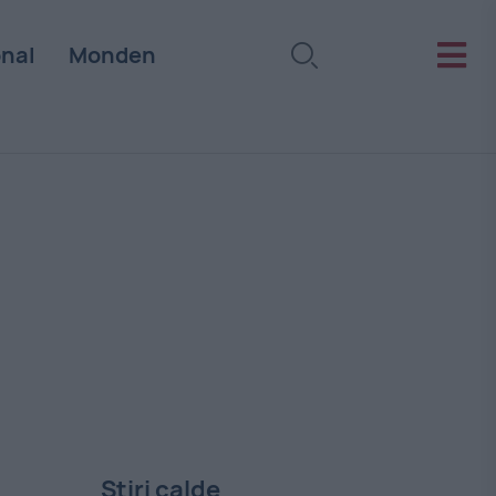
onal
Monden
Stiri calde