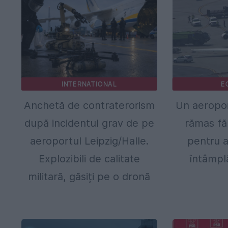
INTERNATIONAL
E
Anchetă de contraterorism
Un aeropor
după incidentul grav de pe
rămas fă
aeroportul Leipzig/Halle.
pentru a
Explozibili de calitate
întâmpl
militară, găsiți pe o dronă