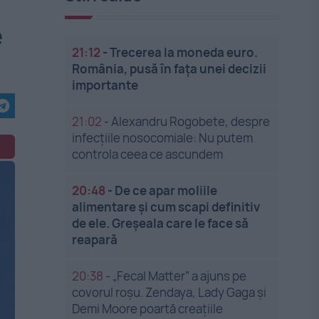
e
21:12
-
Trecerea la moneda euro.
România, pusă în fața unei decizii
importante
21:02
-
Alexandru Rogobete, despre
infecțiile nosocomiale: Nu putem
controla ceea ce ascundem
20:48
-
De ce apar moliile
alimentare și cum scapi definitiv
de ele. Greșeala care le face să
reapară
20:38
-
„Fecal Matter” a ajuns pe
covorul roșu. Zendaya, Lady Gaga și
Demi Moore poartă creațiile