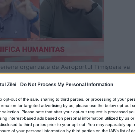
aeriene organizate de Aeroportul Timișoara va
Forțelor Aeriene Române care vor fi prezenți cu
l Zilei -
Do Not Process My Personal Information
de aeronave F16. Aeroclubul României va evolua 
, condusă de George Rotaru, cu parașutiștii B
to opt-out of the sale, sharing to third parties, or processing of your per
formation for targeted advertising by us, please use the below opt-out s
a ușoare The Pelicans. Iacării Acrobați vor deco
r selection. Please note that after your opt-out request is processed y
eing interest-based ads based on personal information utilized by us or
vor prezenta o serie de acrobații aeriene dublate 
disclosed to third parties prior to your opt-out. You may separately opt-
 putea asista la un concert susținut de trupa DJ
losure of your personal information by third parties on the IAB’s list of