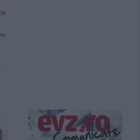
 de
axe