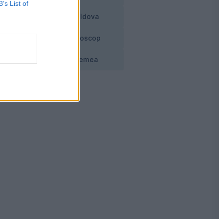
B’s List of
Moldova
0
Horoscop
de
Vremea