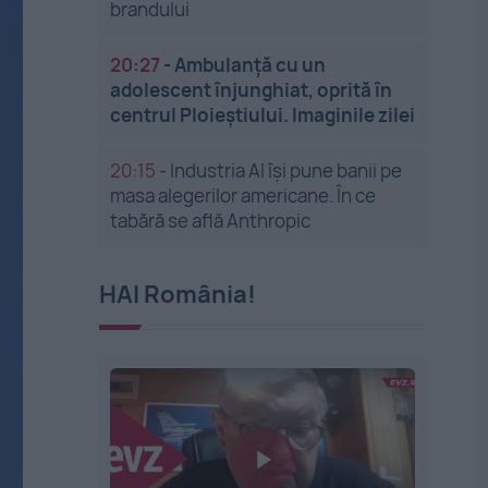
brandului
20:27
-
Ambulanță cu un
adolescent înjunghiat, oprită în
centrul Ploieștiului. Imaginile zilei
20:15
-
Industria AI își pune banii pe
masa alegerilor americane. În ce
tabără se află Anthropic
HAI România!