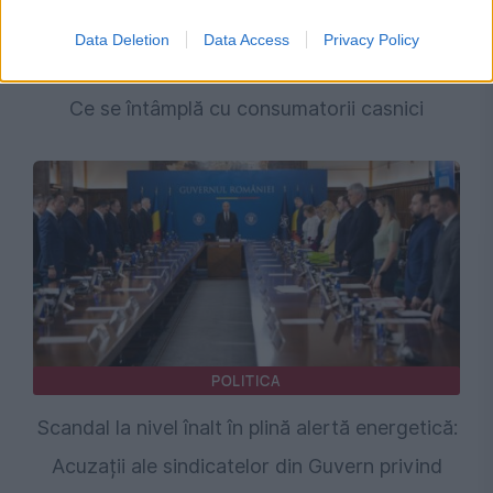
Risc de raționalizare a curentului electric în
Data Deletion
Data Access
Privacy Policy
România. Guvernul a aprobat măsuri speciale.
Ce se întâmplă cu consumatorii casnici
POLITICA
Scandal la nivel înalt în plină alertă energetică:
Acuzații ale sindicatelor din Guvern privind