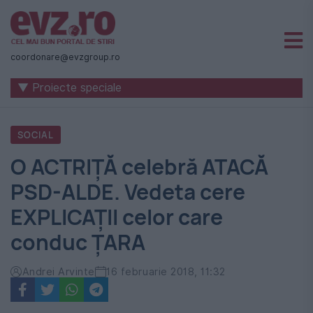
Știri
naționale
coordonare@evzgroup.ro
și
▼ Proiecte speciale
internaționale
|
SOCIAL
România
O ACTRIȚĂ celebră ATACĂ
-
PSD-ALDE. Vedeta cere
Evenimentul
EXPLICAȚII celor care
Zilei
conduc ȚARA
Andrei Arvinte
16 februarie 2018, 11:32