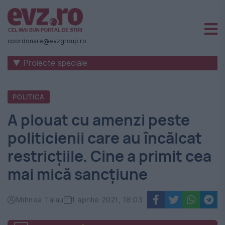
Știri
naționale
coordonare@evzgroup.ro
și
▼ Proiecte speciale
internaționale
|
POLITICA
România
A plouat cu amenzi peste
-
politicienii care au încălcat
Evenimentul
restricțiile. Cine a primit cea
Zilei
mai mică sancțiune
Mihnea Talau
1 aprilie 2021, 18:03