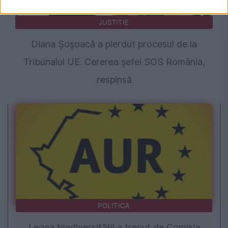
JUSTITIE
Diana Șoșoacă a pierdut procesul de la
Tribunalul UE. Cererea șefei SOS România,
respinsă
POLITICA
Legea biodiversității a trecut de Comisia