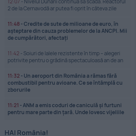
12:07
-
Nivelul Dunării continuă să scadă. Reactorul
2 de la Cernavodă ar putea fi oprit în câteva zile
11:48
-
Credite de sute de milioane de euro, în
așteptare din cauza problemelor de la ANCPI. Mii
de cumpărători, afectați
11:42
-
Soiuri de lalele rezistente în timp – alegeri
potrivite pentru o grădină spectaculoasă an de an
11:32
-
Un aeroport din România a rămas fără
combustibil pentru avioane. Ce se întâmplă cu
zborurile
11:21
-
ANM a emis coduri de caniculă și furtuni
pentru mare parte din țară. Unde lovesc vijeliile
HAI România!