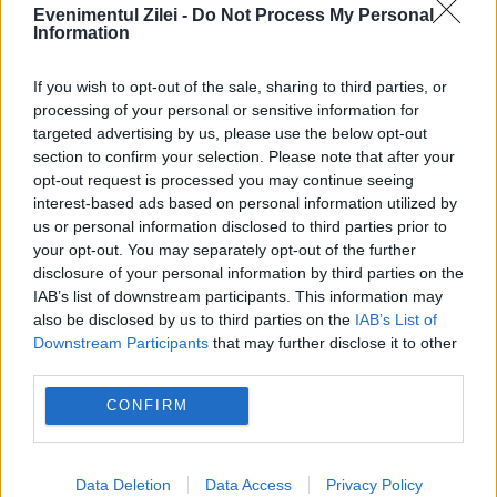
Evenimentul Zilei -
Do Not Process My Personal
Information
If you wish to opt-out of the sale, sharing to third parties, or
processing of your personal or sensitive information for
targeted advertising by us, please use the below opt-out
section to confirm your selection. Please note that after your
opt-out request is processed you may continue seeing
SOCIAL
interest-based ads based on personal information utilized by
us or personal information disclosed to third parties prior to
Bărbat arestat după ce i-a cerut bani
your opt-out. You may separately opt-out of the further
polițistului care îl amendase
disclosure of your personal information by third parties on the
IAB’s list of downstream participants. This information may
also be disclosed by us to third parties on the
IAB’s List of
Downstream Participants
that may further disclose it to other
third parties.
CONFIRM
Data Deletion
Data Access
Privacy Policy