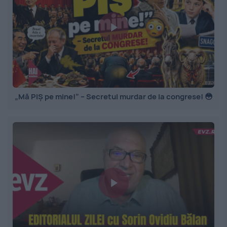
„Mă PIȘ pe mine!” – Secretul murdar de la congrese! 😳