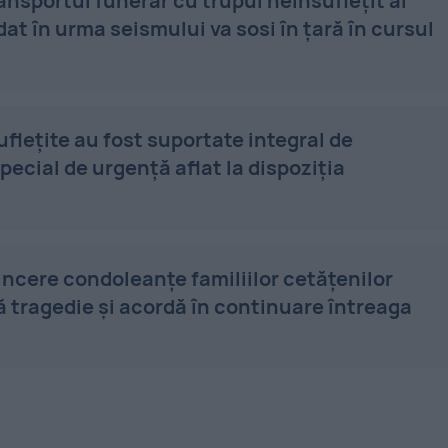
ransportul funerar cu trupul neînsufleţit al
t în urma seismului va sosi în țară în cursul
uflețite au fost suportate integral de
pecial de urgență aflat la dispoziția
incere condoleanţe familiilor cetăţenilor
ă tragedie şi acordă în continuare întreaga