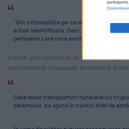
participants
Downstream 
"Din informatiile pe care le am de astazi
a fost identificata. Deci, nu mai avem p
persoane care inca sunt spitalizate", a a
Potrivit unui comunicat de presă al MAE, numă
reprezentanţii Ambasadei României la Roma 
Cele două transporturi funerare cu trupur
seismului, au ajuns în cursul zilei de ast