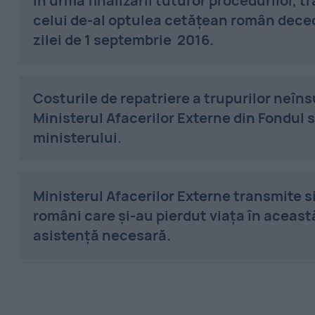
În urma finalizării tuturor procedurilor, t
celui de-al optulea cetăţean român deceda
zilei de 1 septembrie 2016.
Costurile de repatriere a trupurilor neîns
Ministerul Afacerilor Externe din Fondul s
ministerului.
Ministerul Afacerilor Externe transmite s
români care şi-au pierdut viaţa în aceast
asistență necesară.