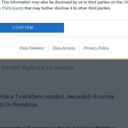
. This information may also be disclosed by us to third parties on the
IA
Participants
that may further disclose it to other third parties.
, si acea persoana, care fusese data disparuta,
CONFIRM
ractic persoane disparute, avem doar aceste
firmat premierul Dacian Ciolos.
Data Deletion
Data Access
Privacy Policy
rul cetățenilor spitalizați este de 5, iar
mențin legătura cu aceștia.
ile a 7 cetăţeni români, decedaţi în urma
ăzi în România.