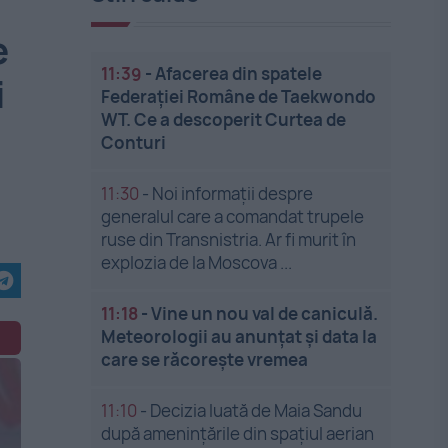
e
11:39
-
Afacerea din spatele
i
Federației Române de Taekwondo
WT. Ce a descoperit Curtea de
Conturi
11:30
-
Noi informații despre
generalul care a comandat trupele
ruse din Transnistria. Ar fi murit în
explozia de la Moscova ...
11:18
-
Vine un nou val de caniculă.
Meteorologii au anunțat și data la
care se răcorește vremea
11:10
-
Decizia luată de Maia Sandu
după amenințările din spațiul aerian