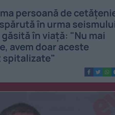
ltima persoană de cetățeni
spărută în urma seismulu
t găsită în viaţă: "Nu mai
e, avem doar aceste
 spitalizate"