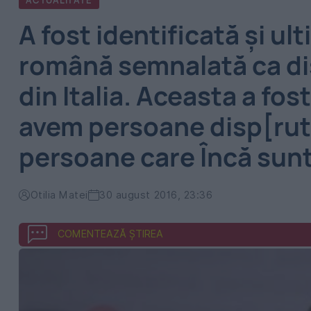
ACTUALITATE
A fost identificată și u
română semnalată ca di
din Italia. Aceasta a fos
avem persoane disp[rut
persoane care Încă sunt
Otilia Matei
30 august 2016, 23:36
COMENTEAZĂ ȘTIREA