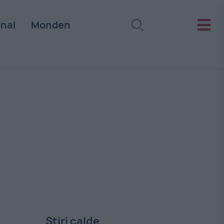
onal
Monden
Stiri calde