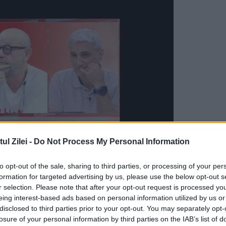
l Zilei -
Do Not Process My Personal Information
to opt-out of the sale, sharing to third parties, or processing of your per
formation for targeted advertising by us, please use the below opt-out s
trul Italiei au murit 292 de persoane, dintre car
r selection. Please note that after your opt-out request is processed y
t dispăruţi, şi, din fericire, a fost indetificat şi
eing interest-based ads based on personal information utilized by us or
disclosed to third parties prior to your opt-out. You may separately opt-
 nimic.
losure of your personal information by third parties on the IAB’s list of