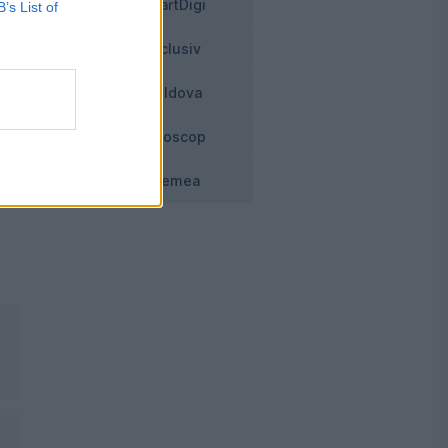
SmartDigi
B’s List of
Exclusiv
Moldova
Horoscop
Vremea