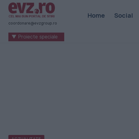
Știri
Home
Social
naționale
coordonare@evzgroup.ro
și
▼ Proiecte speciale
internaționale
|
România
-
Evenimentul
Zilei