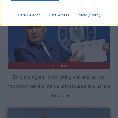
Bolojan
Data Deletion
Data Access
Privacy Policy
POLITICA
Bolojan: Agențiile de rating vor analiza trei
factori-cheie înainte de următoarea evaluare a
României