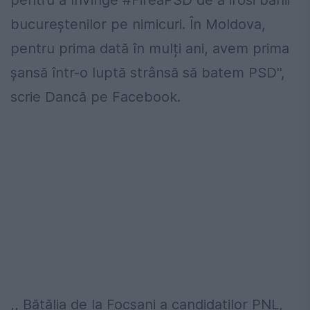
pentru a învinge
#
FireaPSD
de a irosi banii
bucureștenilor pe nimicuri. În Moldova,
pentru prima dată în mulți ani, avem prima
șansă într-o luptă strânsă să batem PSD'',
scrie Dancă pe Facebook.
,, Bătălia de la Focșani a candidaților PNL,