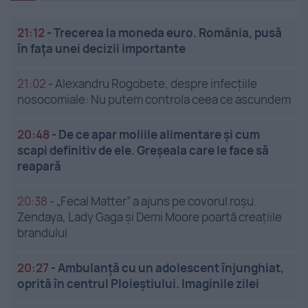
21:12
-
Trecerea la moneda euro. România, pusă
în fața unei decizii importante
21:02
-
Alexandru Rogobete, despre infecțiile
nosocomiale: Nu putem controla ceea ce ascundem
20:48
-
De ce apar moliile alimentare și cum
scapi definitiv de ele. Greșeala care le face să
reapară
20:38
-
„Fecal Matter” a ajuns pe covorul roșu.
Zendaya, Lady Gaga și Demi Moore poartă creațiile
brandului
20:27
-
Ambulanță cu un adolescent înjunghiat,
oprită în centrul Ploieștiului. Imaginile zilei