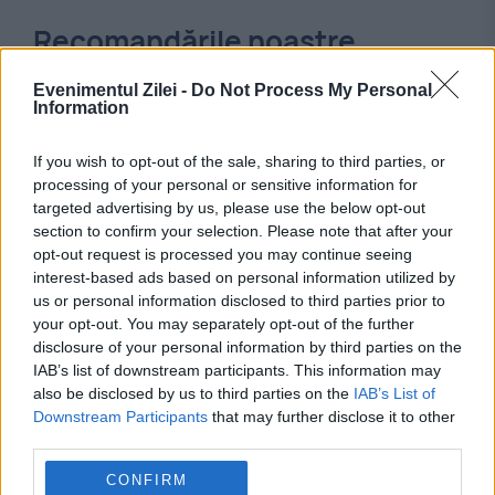
Recomandările noastre
Evenimentul Zilei -
Do Not Process My Personal
Information
If you wish to opt-out of the sale, sharing to third parties, or
processing of your personal or sensitive information for
targeted advertising by us, please use the below opt-out
section to confirm your selection. Please note that after your
opt-out request is processed you may continue seeing
interest-based ads based on personal information utilized by
us or personal information disclosed to third parties prior to
your opt-out. You may separately opt-out of the further
POLITICA
disclosure of your personal information by third parties on the
IAB’s list of downstream participants. This information may
PSD cere activarea mecanismului european de
also be disclosed by us to third parties on the
IAB’s List of
Downstream Participants
that may further disclose it to other
urgență pentru energie și susține menținerea
third parties.
centralelor pe cărbune. Critici la adresa lui
CONFIRM