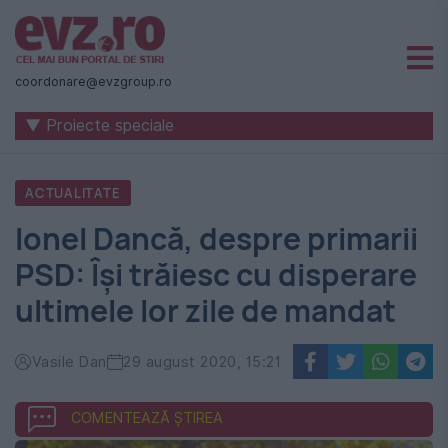
Știri
naționale
coordonare@evzgroup.ro
și
▼ Proiecte speciale
internaționale
|
ACTUALITATE
România
Ionel Dancă, despre primarii
-
PSD: Își trăiesc cu disperare
Evenimentul
ultimele lor zile de mandat
Zilei
Vasile Dan
29 august 2020, 15:21
COMENTEAZĂ ȘTIREA