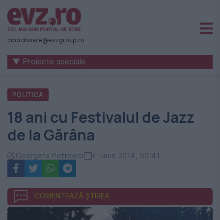
Știri
naționale
coordonare@evzgroup.ro
și
▼ Proiecte speciale
internaționale
|
POLITICA
România
18 ani cu Festivalul de Jazz
-
de la Gărâna
Evenimentul
Zilei
Georgeta Petrovici
4 iunie 2014, 00:41
COMENTEAZĂ ȘTIREA