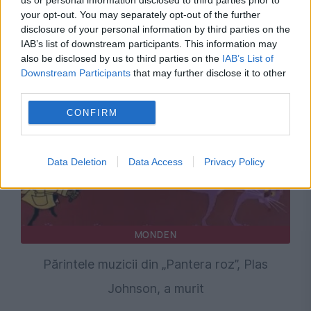
us or personal information disclosed to third parties prior to
your opt-out. You may separately opt-out of the further
disclosure of your personal information by third parties on the
Recomandările noastre
IAB’s list of downstream participants. This information may
also be disclosed by us to third parties on the
IAB’s List of
Downstream Participants
that may further disclose it to other
third parties.
CONFIRM
Data Deletion
Data Access
Privacy Policy
MONDEN
Părintele muzicii din „Pantera roz”, Plas
Johnson, a murit