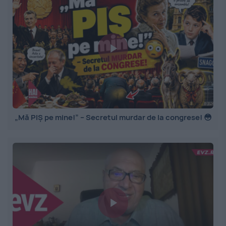
„Mă PIȘ pe mine!” – Secretul murdar de la congrese! 😳