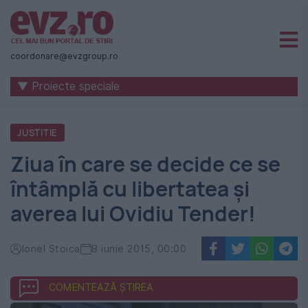
Știri
naționale
coordonare@evzgroup.ro
și
▼ Proiecte speciale
internaționale
|
JUSTITIE
România
Ziua în care se decide ce se
-
întâmplă cu libertatea și
Evenimentul
averea lui Ovidiu Tender!
Zilei
Ionel Stoica
8 iunie 2015, 00:00
COMENTEAZĂ ȘTIREA