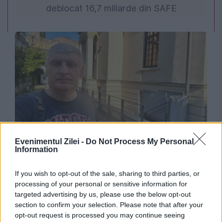
deblocat 16,7 miliarde din SAFE
JUSTITIE
Evenimentul Zilei -
Do Not Process My Personal
Information
Cazul Cătălin Avramescu. Fosta lui parteneră
explică de ce a sesizat DIICOT și DGASPC
If you wish to opt-out of the sale, sharing to third parties, or
processing of your personal or sensitive information for
targeted advertising by us, please use the below opt-out
section to confirm your selection. Please note that after your
opt-out request is processed you may continue seeing