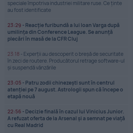
speciale împotriva industriei militare ruse. Ce ținte
au fost identificate
23:29
-
Reacție furibundă a lui Ioan Varga după
umilința din Conference League. Se anunță
plecări în masă de la CFR Cluj
23:18
-
Experții au descoperit o breșă de securitate
în zeci de routere. Producătorul retrage software-ul
și suspendă vânzările
23:05
-
Patru zodii chinezești sunt în centrul
atenției pe 7 august. Astrologii spun că începe o
etapă nouă
22:56
-
Decizie finală în cazul lui Vinicius Junior.
A refuzat oferta de la Arsenal și a semnat pe viață
cu Real Madrid