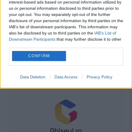
interest-based ads based on personal information utilized by
us or personal information disclosed to third parties prior to
your opt-out. You may separately opt-out of the further
disclosure of your personal information by third parties on the
IAB’s list of downstream participants. This information may
also be disclosed by us to third parties on the
IAB’s List of
Downstream Participants
that may further disclose it to other
JUSTITIE
third parties.
Acuzații teribile în cazul lui Cătălin Avramescu.
CONFIRM
Șase procese cu fosta parteneră, ambii
invocând abuzarea copiilor
Data Deletion
Data Access
Privacy Policy