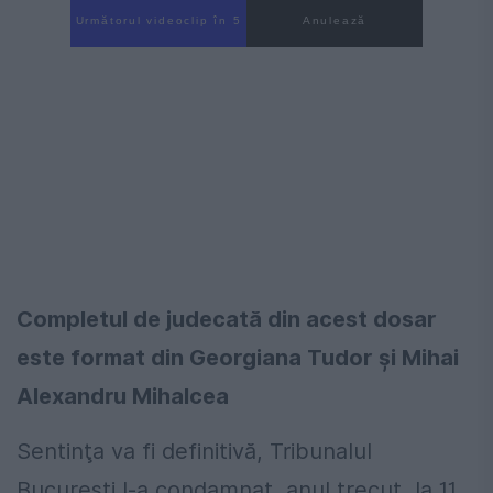
Următorul videoclip în 4
Anulează
Completul de judecată din acest dosar
este format din Georgiana Tudor și Mihai
Alexandru Mihalcea
Sentinţa va fi definitivă, Tribunalul
Bucureşti l-a condamnat, anul trecut, la 11