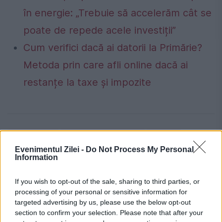
în energie: „Trebuie să accelerăm cât se
poate de repede acele investiții”
Cum verifici dacă ai datorii la Primărie?
Metoda prin care afli online dacă ai
restanțe la taxe și impozite
negocieri
roman abramovich
rusia
Evenimentul Zilei -
Do Not Process My Personal
Information
Volodimir Zelenski
If you wish to opt-out of the sale, sharing to third parties, or
processing of your personal or sensitive information for
targeted advertising by us, please use the below opt-out
section to confirm your selection. Please note that after your