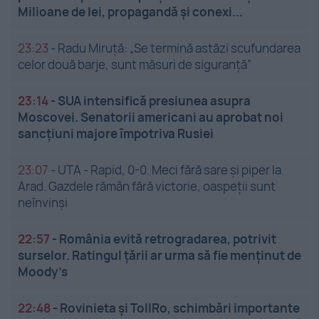
Milioane de lei, propagandă și conexi...
23:23
-
Radu Miruță: „Se termină astăzi scufundarea
celor două barje, sunt măsuri de siguranţă”
23:14
-
SUA intensifică presiunea asupra
Moscovei. Senatorii americani au aprobat noi
sancțiuni majore împotriva Rusiei
23:07
-
UTA - Rapid, 0-0. Meci fără sare și piper la
Arad. Gazdele rămân fără victorie, oaspeții sunt
neînvinși
22:57
-
România evită retrogradarea, potrivit
surselor. Ratingul țării ar urma să fie menținut de
Moody’s
22:48
-
Rovinieta și TollRo, schimbări importante