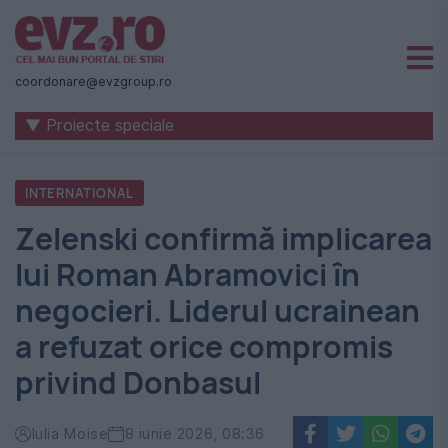
Știri
naționale
coordonare@evzgroup.ro
și
▼ Proiecte speciale
internaționale
|
INTERNATIONAL
România
Zelenski confirmă implicarea
-
lui Roman Abramovici în
Evenimentul
negocieri. Liderul ucrainean
Zilei
a refuzat orice compromis
privind Donbasul
Iulia Moise
8 iunie 2026, 08:36