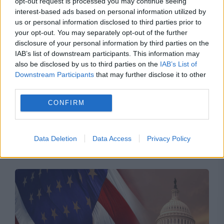
opt-out request is processed you may continue seeing
interest-based ads based on personal information utilized by
us or personal information disclosed to third parties prior to
your opt-out. You may separately opt-out of the further
disclosure of your personal information by third parties on the
IAB’s list of downstream participants. This information may
also be disclosed by us to third parties on the
IAB’s List of
Downstream Participants
that may further disclose it to other
third parties.
CONFIRM
Recomandările noastre
Data Deletion
Data Access
Privacy Policy