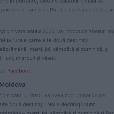
ene importante, ajutând călătorii români să
 prietenii și familia în Polonia sau să călătoreas
 din vara anului 2025, va introduce zboruri no
elua rutele către alte două destinații:
ptămână, marți, joi, sâmbătă și duminică, și
 luni, miercuri și vineri.
to:
Facebook
a Moldova
in vara lui 2025, va avea zboruri noi de pe
alte două destinații. Noile destinații sunt
ămână – marți, joi, sâmbătă și duminică și Bar