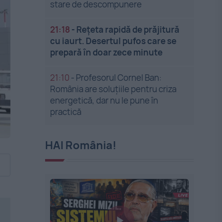
stare de descompunere
21:18
-
Rețeta rapidă de prăjitură
cu iaurt. Desertul pufos care se
prepară în doar zece minute
21:10
-
Profesorul Cornel Ban:
România are soluțiile pentru criza
energetică, dar nu le pune în
practică
HAI România!