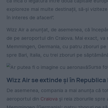
ca încă o legătură între două capitale europ
exploreze mai multe destinații, să-și viziteze
în interes de afaceri”.
Wizz Air a anunțat, de asemenea, că începând
de pe aeroportul din Craiova. Mai exact, va r
Memmingen, Germania, cu patru zboruri pe să
spre Bari, Italia, cu trei zboruri pe săptămână,
Sursa fo
Wizz Air se extinde și în Republic
De asemenea, compania a mai anunța că tot d
aeroportul din
Craiova
și reia zborurile spre 
Memmingen (Germania): patru zboruri pe săpt