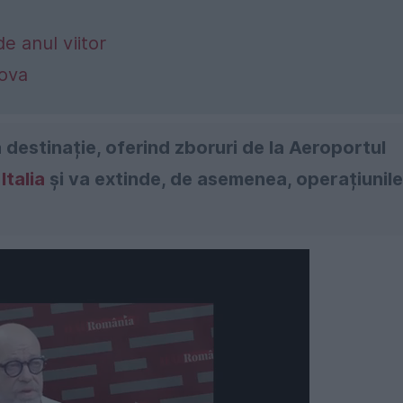
e anul viitor
dova
destinație, oferind zboruri de la Aeroportul
e
Italia
și va extinde, de asemenea, operațiunile