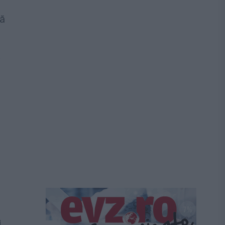
că
i
i