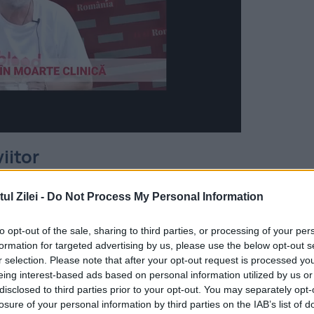
iitor
roduce o nouă destinație din
București
, oferind
l Zilei -
Do Not Process My Personal Information
via. Biletele pot fi achiziționate acum pe
to opt-out of the sale, sharing to third parties, or processing of your per
aniei, cu prețuri începând de la 159 RON sau
formation for targeted advertising by us, please use the below opt-out s
cepând cu 9 iunie 2025.
r selection. Please note that after your opt-out request is processed y
eing interest-based ads based on personal information utilized by us or
disclosed to third parties prior to your opt-out. You may separately opt-
ul Internațional București Băneasa „Aurel Vlai
losure of your personal information by third parties on the IAB’s list of