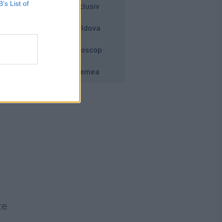
B’s List of
Exclusiv
Moldova
Horoscop
Vremea
te