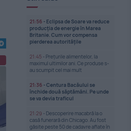
21:56
-
Eclipsa de Soare va reduce
producția de energie în Marea
Britanie. Cum vor compensa
pierderea autoritățile
21:45
-
Prețurile alimentelor, la
maximul ultimilor ani. Ce produse s-
au scumpit cel mai mult
21:36
-
Centura Bacăului se
închide două săptămâni. Pe unde
se va devia traficul
21:29
-
Descoperire macabră la o
casă funerară din Chicago. Au fost
găsite peste 50 de cadavre aflate în