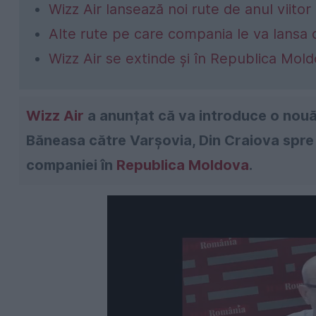
Wizz Air lansează noi rute de anul viitor
Alte rute pe care compania le va lansa d
Wizz Air se extinde și în Republica Mol
Wizz Air
a anunțat că va introduce o nouă 
Băneasa către Varșovia, Din Craiova spr
companiei în
Republica Moldova
.