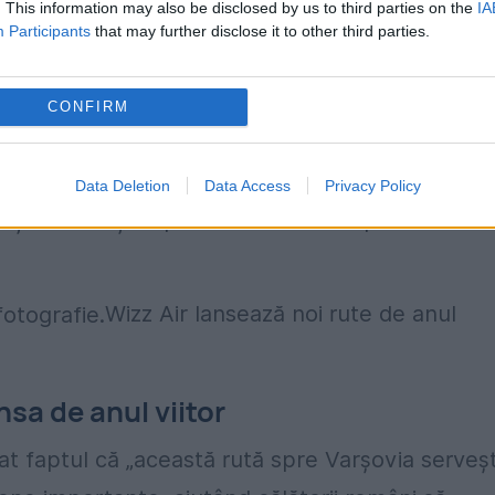
ot parcursul anului. Wizz Air se angajează să
. This information may also be disclosed by us to third parties on the
IA
Participants
that may further disclose it to other third parties.
n disponibilitatea unor opțiuni directe și mai
CONFIRM
Manager la Wizz Air, a transmis că „Wizz Air
âni rute și mai convenabile și oportunități de
Data Deletion
Data Access
Privacy Policy
ântați să anunțăm prima noastră rută permanentă
Wizz Air lansează noi rute de anul
nsa de anul viitor
at faptul că „această rută spre Varșovia serveș