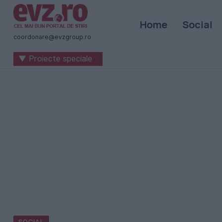
Știri
Home
Social
naționale
coordonare@evzgroup.ro
și
▼ Proiecte speciale
internaționale
|
România
-
Evenimentul
Zilei