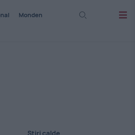
onal
Monden
Stiri calde